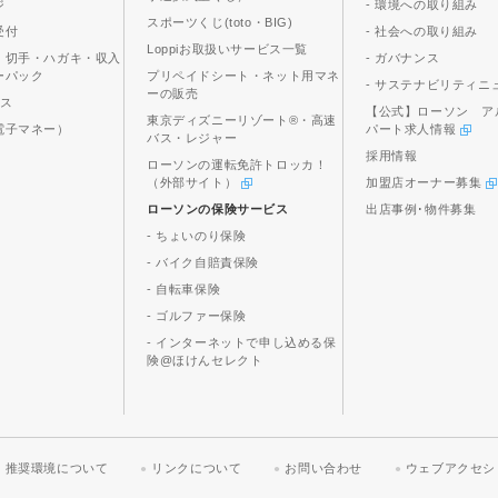
ジ
- 環境への取り組み
スポーツくじ(toto・BIG)
受付
- 社会への取り組み
Loppiお取扱いサービス一覧
、切手・ハガキ・収入
- ガバナンス
ーパック
プリペイドシート・ネット用マネ
- サステナビリティニ
ーの販売
ビス
【公式】ローソン ア
東京ディズニーリゾート®・高速
電子マネー）
パート求人情報
バス・レジャー
採用情報
ローソンの運転免許トロッカ！
（外部サイト）
加盟店オーナー募集
ローソンの保険サービス
出店事例･物件募集
- ちょいのり保険
- バイク自賠責保険
- 自転車保険
- ゴルファー保険
- インターネットで申し込める保
険@ほけんセレクト
推奨環境について
リンクについて
お問い合わせ
ウェブアクセシ