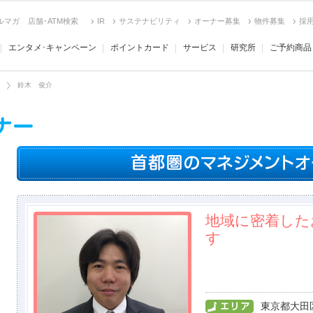
ルマガ
店舗･ATM検索
IR
サステナビリティ
オーナー募集
物件募集
採
エンタメ･キャンペーン
ポイントカード
サービス
研究所
ご予約商品
鈴木 俊介
地域に密着した
す
東京都大田