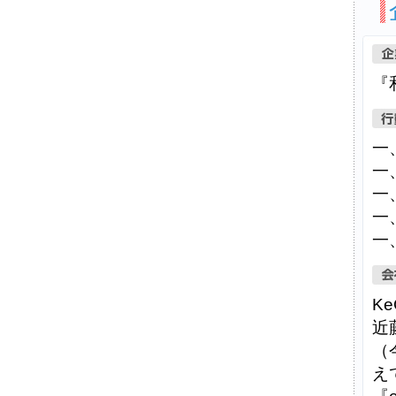
『
一
一
一
一
一
Ke
近
（
え