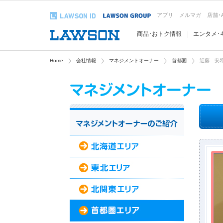
アプリ
メルマガ
店舗･
商品･おトク情報
エンタメ･
Home
会社情報
マネジメントオーナー
首都圏
近藤 安