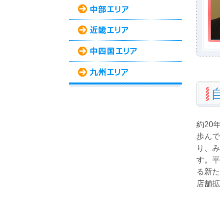
約20
歩んで
り、み
す。平
る新た
店舗拡