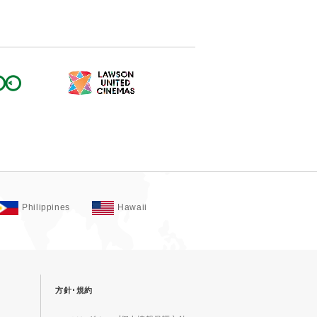
Philippines
Hawaii
方針･規約