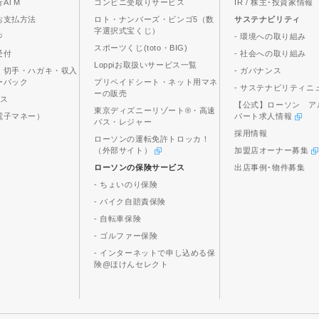
ATM
コンビニ受取りサービス
IR / 株主･投資家情報
お支払方法
ロト・ナンバーズ・ビンゴ5（数
サステナビリティ
字選択式宝くじ）
ジ
- 環境への取り組み
スポーツくじ(toto・BIG)
受付
- 社会への取り組み
Loppiお取扱いサービス一覧
、切手・ハガキ・収入
- ガバナンス
ーパック
プリペイドシート・ネット用マネ
- サステナビリティニ
ーの販売
ビス
【公式】ローソン ア
東京ディズニーリゾート®・高速
電子マネー）
パート求人情報
バス・レジャー
採用情報
ローソンの運転免許トロッカ！
（外部サイト）
加盟店オーナー募集
ローソンの保険サービス
出店事例･物件募集
- ちょいのり保険
- バイク自賠責保険
- 自転車保険
- ゴルファー保険
- インターネットで申し込める保
険@ほけんセレクト