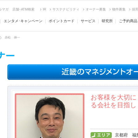
ルマガ
店舗･ATM検索
IR
サステナビリティ
オーナー募集
物件募集
採
エンタメ･キャンペーン
ポイントカード
サービス
研究所
ご予約商品
赤松 伸一
お客様を大切に
る会社を目指し
京都府 福