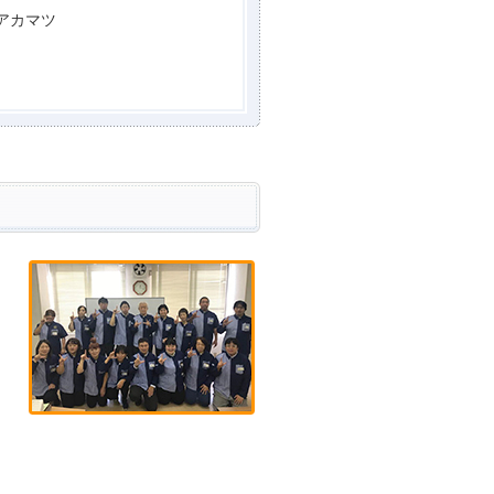
アカマツ
り