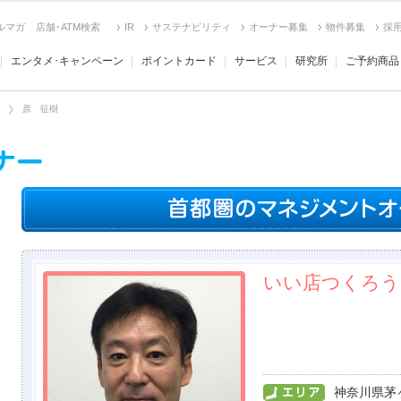
ルマガ
店舗･ATM検索
IR
サステナビリティ
オーナー募集
物件募集
採
エンタメ･キャンペーン
ポイントカード
サービス
研究所
ご予約商品
原 征樹
いい店つくろう
神奈川県茅