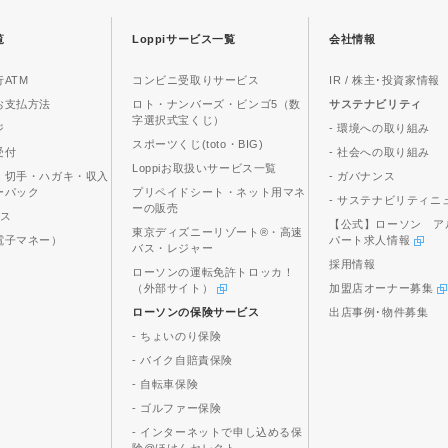
覧
Loppiサービス一覧
会社情報
ATM
コンビニ受取りサービス
IR / 株主･投資家情報
お支払方法
ロト・ナンバーズ・ビンゴ5（数
サステナビリティ
字選択式宝くじ）
ジ
- 環境への取り組み
スポーツくじ(toto・BIG)
受付
- 社会への取り組み
Loppiお取扱いサービス一覧
、切手・ハガキ・収入
- ガバナンス
ーパック
プリペイドシート・ネット用マネ
- サステナビリティニ
ーの販売
ビス
【公式】ローソン ア
東京ディズニーリゾート®・高速
電子マネー）
パート求人情報
バス・レジャー
採用情報
ローソンの運転免許トロッカ！
（外部サイト）
加盟店オーナー募集
ローソンの保険サービス
出店事例･物件募集
- ちょいのり保険
- バイク自賠責保険
- 自転車保険
- ゴルファー保険
- インターネットで申し込める保