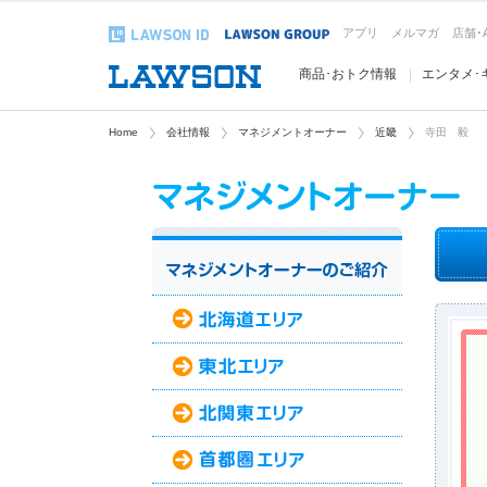
アプリ
メルマガ
店舗･
商品･おトク情報
エンタメ･
Home
会社情報
マネジメントオーナー
近畿
寺田 毅