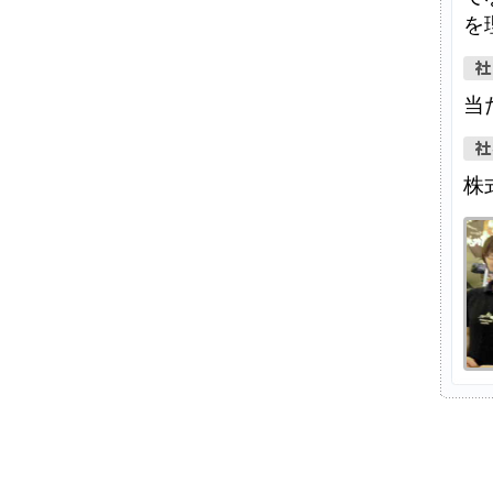
を
当
株