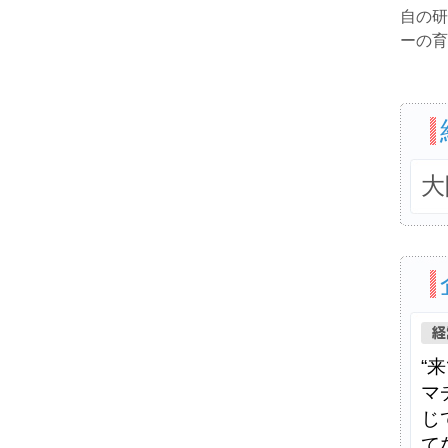
自の研
ーの育
大
“
マ
じ
て