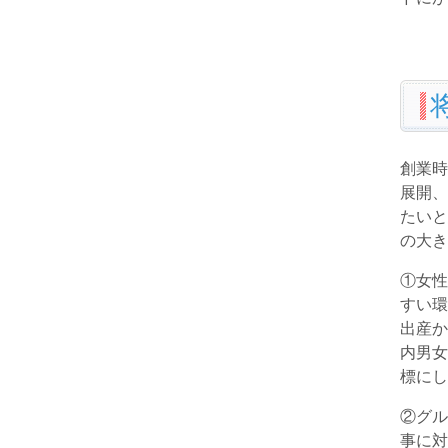
創業時
展開、
たいと
の大き
①女性
すい環
出産か
内男女
標にし
②グル
事に対