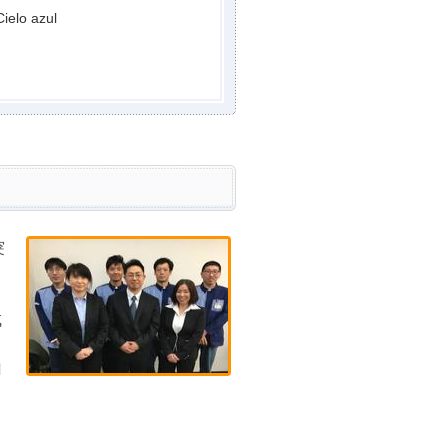
lo azul
突
成
山