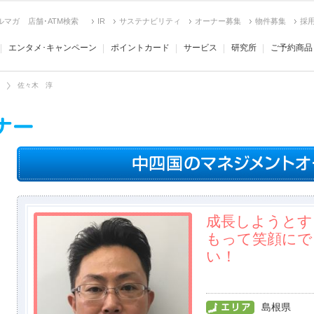
ルマガ
店舗･ATM検索
IR
サステナビリティ
オーナー募集
物件募集
採
エンタメ･キャンペーン
ポイントカード
サービス
研究所
ご予約商品
佐々木 淳
成長しようとす
もって笑顔にで
い！
島根県