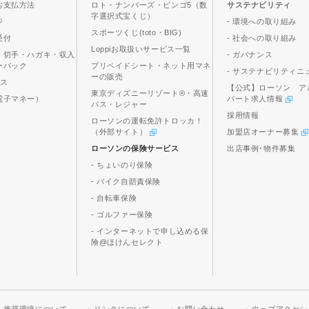
お支払方法
ロト・ナンバーズ・ビンゴ5（数
サステナビリティ
字選択式宝くじ）
ジ
- 環境への取り組み
スポーツくじ(toto・BIG)
受付
- 社会への取り組み
Loppiお取扱いサービス一覧
、切手・ハガキ・収入
- ガバナンス
ーパック
プリペイドシート・ネット用マネ
- サステナビリティニ
ーの販売
ビス
【公式】ローソン ア
東京ディズニーリゾート®・高速
電子マネー）
パート求人情報
バス・レジャー
採用情報
ローソンの運転免許トロッカ！
（外部サイト）
加盟店オーナー募集
ローソンの保険サービス
出店事例･物件募集
- ちょいのり保険
- バイク自賠責保険
- 自転車保険
- ゴルファー保険
- インターネットで申し込める保
険@ほけんセレクト