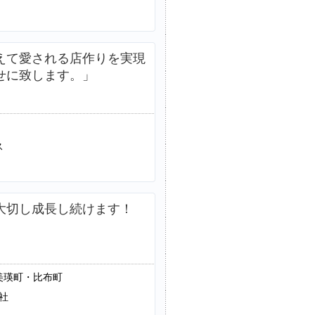
えて愛される店作りを実現
せに致します。」
ス
大切し成長し続けます！
美瑛町・比布町
社