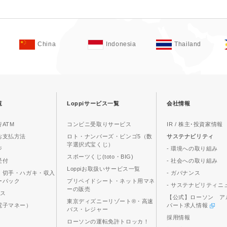
China
Indonesia
Thailand
覧
Loppiサービス一覧
会社情報
ATM
コンビニ受取りサービス
IR / 株主･投資家情報
お支払方法
ロト・ナンバーズ・ビンゴ5（数
サステナビリティ
字選択式宝くじ）
ジ
- 環境への取り組み
スポーツくじ(toto・BIG)
受付
- 社会への取り組み
Loppiお取扱いサービス一覧
、切手・ハガキ・収入
- ガバナンス
ーパック
プリペイドシート・ネット用マネ
- サステナビリティニ
ーの販売
ビス
【公式】ローソン ア
東京ディズニーリゾート®・高速
電子マネー）
パート求人情報
バス・レジャー
採用情報
ローソンの運転免許トロッカ！