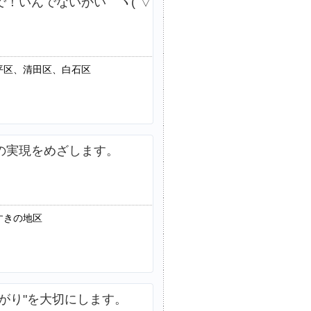
！いんでないかい ヽ(´▽
平区、清田区、白石区
の実現をめざします。
すきの地区
がり"を大切にします。