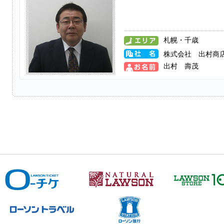
札幌・千歳
株式会社 出村商
出村 壽茂