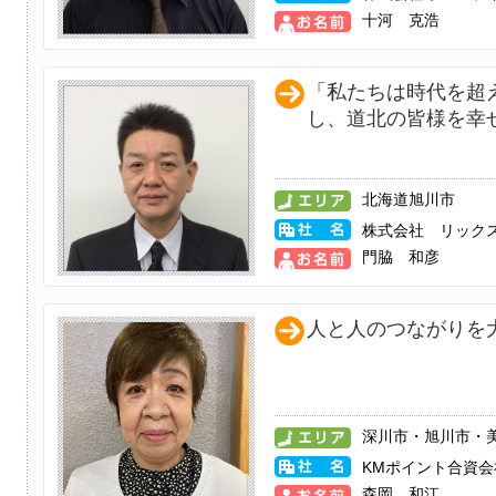
十河 克浩
「私たちは時代を超
し、道北の皆様を幸
北海道旭川市
株式会社 リック
門脇 和彦
人と人のつながりを
深川市・旭川市・
KMポイント合資会
森岡 和江