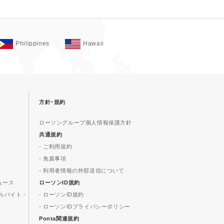
Philippines
Hawaii
方針･規約
ローソングループ個人情報保護方針
共通規約
- ご利用規約
- 免責事項
- 利用者情報の外部送信について
ュース
ローソンID規約
ルバイト・
- ローソンID規約
- ローソンIDプライバシーポリシー
Ponta関連規約