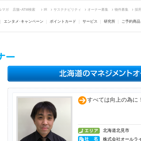
ルマガ
店舗･ATM検索
IR
サステナビリティ
オーナー募集
物件募集
採
エンタメ･キャンペーン
ポイントカード
サービス
研究所
ご予約商品
すべては向上の為に
北海道北見市
株式会社オールラ