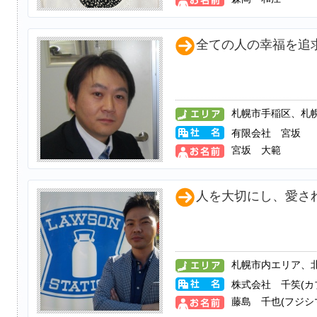
全ての人の幸福を追
札幌市手稲区、札
有限会社 宮坂
宮坂 大範
人を大切にし、愛さ
札幌市内エリア、
株式会社 千笶(カ
藤島 千也(フジシ