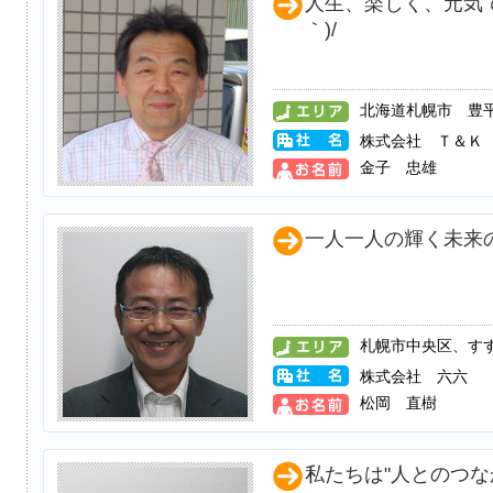
人生、楽しく、元気で
｀)/
北海道札幌市 豊
株式会社 Ｔ＆Ｋ
金子 忠雄
一人一人の輝く未来
札幌市中央区、す
株式会社 六六
松岡 直樹
私たちは"人とのつな