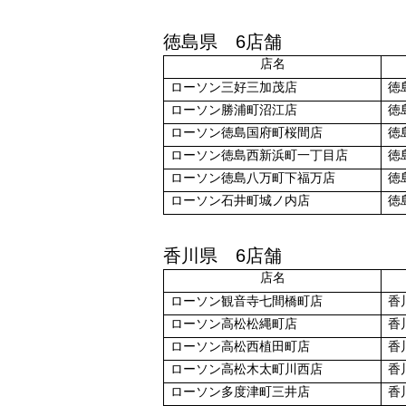
徳島県 6店舗
店名
ローソン三好三加茂
店
徳
ローソン勝浦町沼江
店
徳
ローソン徳島国府町桜間
店
徳
ローソン徳島西新浜町一丁目
店
徳
ローソン徳島八万町下福万
店
徳
ローソン石井町城ノ内
店
徳
香川県 6店舗
店名
ローソン観音寺七間橋町店
香
ローソン高松松縄町店
香
ローソン高松西植田町店
香
ローソン高松木太町川西店
香
ローソン多度津町三井店
香