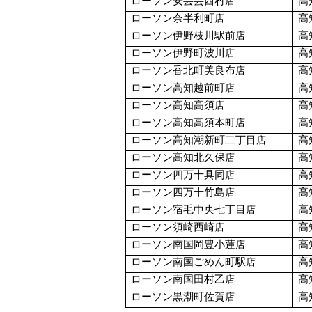
ローソン安芸芸西村
高
店
ローソン奈半利町
高
店
ローソン伊野枝川駅前
高
店
ローソン伊野町波川
高
店
ローソン香北町美良布
高
店
ローソン高知越前町
高
店
ローソン高知高須
高
店
ローソン高知高須本町
高
店
ローソン高知潮新町二丁目
高
店
ローソン高知北久保
高
店
ローソン四万十具同
高
店
ローソン四万十竹島
高
店
ローソン宿毛中央七丁目
高
店
ローソン須崎西崎
高
店
ローソン南国岡豊小蓮
高
店
ローソン南国ごめん町駅
高
店
ローソン南国田村乙
高
店
ローソン黒潮町佐賀
高
店