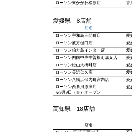
ローソン東かがわ松原店
香
愛媛県 8店舗
店名
ローソン宇和島三間町店
愛
ローソン波方樋口店
愛
ローソン伯方島インター店
愛
ローソン四国中央中曽根町溝又店
愛
ローソン松山大橋町店
愛
ローソン長浜仁久店
愛
ローソン八幡浜保内町宮内店
愛
ローソン西条河原津店
愛
※
9
月
9
日（金）オープン
高知県 18店舗
店名