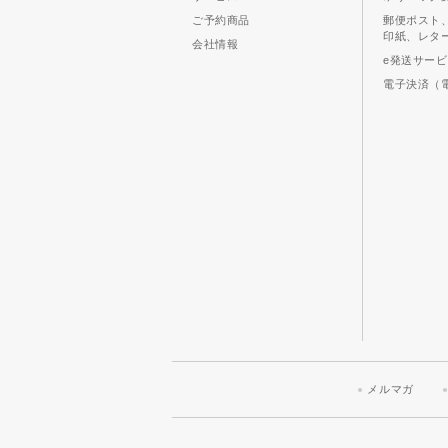
ご予約商品
郵便ポスト
印紙、レタ
会社情報
e発送サー
電子決済（
メルマガ