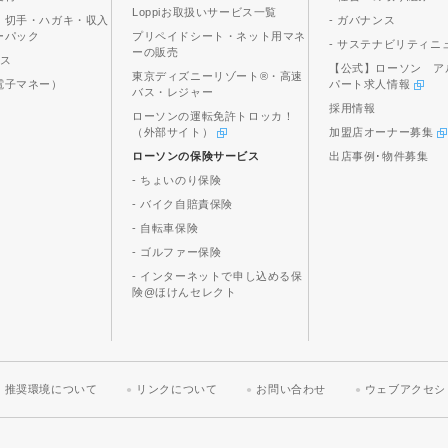
Loppiお取扱いサービス一覧
、切手・ハガキ・収入
- ガバナンス
ーパック
プリペイドシート・ネット用マネ
- サステナビリティニ
ーの販売
ビス
【公式】ローソン ア
東京ディズニーリゾート®・高速
電子マネー）
パート求人情報
バス・レジャー
採用情報
ローソンの運転免許トロッカ！
（外部サイト）
加盟店オーナー募集
ローソンの保険サービス
出店事例･物件募集
- ちょいのり保険
- バイク自賠責保険
- 自転車保険
- ゴルファー保険
- インターネットで申し込める保
険@ほけんセレクト
推奨環境について
リンクについて
お問い合わせ
ウェブアクセシ