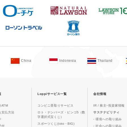
China
Indonesia
Thailand
覧
Loppiサービス一覧
会社情報
ATM
コンビニ受取りサービス
IR / 株主･投資家情報
お支払方法
ロト・ナンバーズ・ビンゴ5（数
サステナビリティ
字選択式宝くじ）
ジ
- 環境への取り組み
スポーツくじ(toto・BIG)
受付
- 社会への取り組み