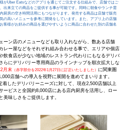
がUber Eatsなどのアプリを通じてご注文する仕組みで、店舗ではご
、出来立ての商品をご提供する事が可能です。同時に朝食やランチ需
内厨房の空き時間活用にもつながります。発売する商品は店舗で販売
気の高いメニューを参考に開発をしています。また、アプリ上の店舗
お客様がお好みの商品を選びやすいように商品に合わせた別の店舗名
ェーン店のメニューなども取り入れながら、数ある店舗
カレー屋などをそれぞれ組み合わせる事で、エリアや個店
や飲食店が少ない地域のレストラン代わりにもなるデリバ
さらにデリバリー専用商品のラインナップを順次拡大しな
年2月末
に関東圏
（赤字部分を2022年1月27日に訂正いたしました）
国1,000店舗への導入を視野に展開を進めてまいります。
・定着したデリバリーニーズに対して、現在2,500店舗以上
ービスと全国約8,000店にある店内厨房を活用し、ロー
と美味しさをご提供します。