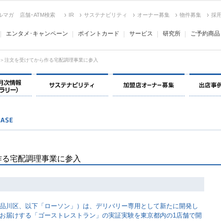
ルマガ
店舗･ATM検索
IR
サステナビリティ
オーナー募集
物件募集
採
エンタメ･キャンペーン
ポイントカード
サービス
研究所
ご予約商品
＞注文を受けてから作る宅配調理事業に参入
決算情報・月次情報・ IR ライブラリー
サステナビリティ
加盟店オー
」
作る宅配調理事業に参入
品川区、以下「ローソン」）は、デリバリー専用として新たに開発し
お届けする「ゴーストレストラン」の実証実験を東京都内の1店舗で開