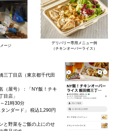
デリバリー専用メニュー例
メージ
（チキンオーバーライス）
橋三丁目店（東京都千代田
名（屋号）：「NY飯！チキ
丁目店」
～21時30分
ンダード」 税込1,290円
ンと野菜をご飯の上にのせ