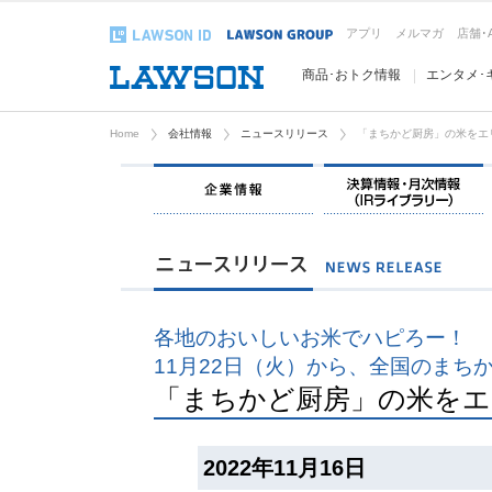
アプリ
メルマガ
店舗･
商品･おトク情報
エンタメ･
Home
会社情報
ニュースリリース
「まちかど厨房」の米をエ
企業情報
各地のおいしいお米でハピろー！
11月22日（火）から、全国のまち
「まちかど厨房」の米をエ
2022年11月16日