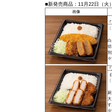
■新発売商品：11月22日（火
画像
「
〔
白
切
別
※
「
（
〔
厨
大
す
※