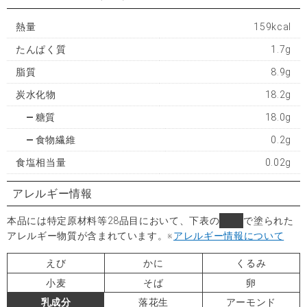
熱量
159kcal
たんぱく質
1.7g
脂質
8.9g
炭水化物
18.2g
糖質
18.0g
食物繊維
0.2g
食塩相当量
0.02g
アレルギー情報
本品には特定原材料等28品目において、下表の
■
で塗られた
アレルギー物質が含まれています。
※
アレルギー情報について
えび
かに
くるみ
小麦
そば
卵
乳成分
落花生
アーモンド