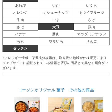
あわび
いか
いくら
オレンジ
カシューナッツ
キウイフルーツ
牛肉
ごま
さけ
さば
大豆
鶏肉
バナナ
豚肉
マカダミアナッツ
もも
やまいも
りんご
ゼラチン
※アレルギー情報・栄養成分表示は、取り扱い地域や仕様変更により
ウェブサイトに記載されている情報と店頭の商品とで異なる場合がご
ざいます。
ローソンオリジナル 菓子 その他の商品