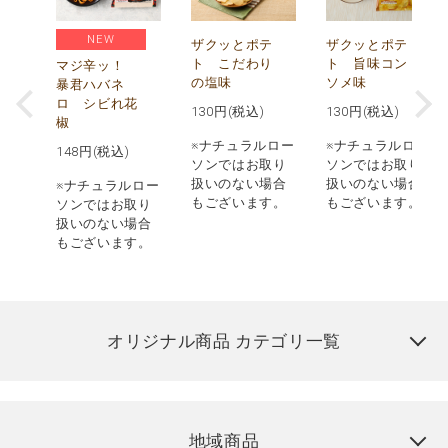
NEW
う
ザクッとポテ
ザクッとポテ
ナ
ト こだわり
ト 旨味コン
マジ辛ッ！
の塩味
ソメ味
暴君ハバネ
ロ シビれ花
130
円(税込)
130
円(税込)
椒
ロー
※ナチュラルロー
※ナチュラルロー
148
円(税込)
取り
ソンではお取り
ソンではお取り
場合
扱いのない場合
扱いのない場合
※ナチュラルロー
す。
もございます。
もございます。
ソンではお取り
扱いのない場合
もございます。
オリジナル商品 カテゴリ一覧
地域商品