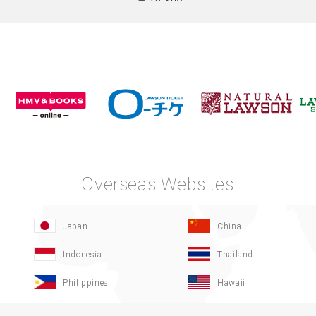
Overseas Websites
Japan
China
Indonesia
Thailand
Philippines
Hawaii