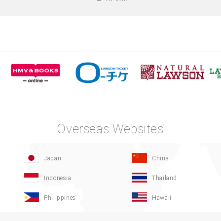
Overseas Websites
Japan
China
Indonesia
Thailand
Philippines
Hawaii