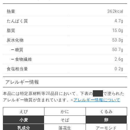
熱量
362kcal
たんぱく質
4.7g
脂質
15.0g
炭水化物
53.3g
糖質
50.7g
食物繊維
2.6g
食塩相当量
0.2g
アレルギー情報
本品には特定原材料等28品目において、下表の
■
で塗られた
アレルギー物質が含まれています。
※
アレルギー情報について
えび
かに
くるみ
小麦
そば
卵
乳成分
落花生
アーモンド