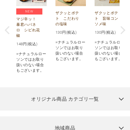
NEW
う
ザクッとポテ
ザクッとポテ
ナ
ト こだわり
ト 旨味コン
マジ辛ッ！
の塩味
ソメ味
暴君ハバネ
ロ シビれ花
130
円(税込)
130
円(税込)
椒
ロー
※ナチュラルロー
※ナチュラルロー
148
円(税込)
取り
ソンではお取り
ソンではお取り
場合
扱いのない場合
扱いのない場合
※ナチュラルロー
す。
もございます。
もございます。
ソンではお取り
扱いのない場合
もございます。
オリジナル商品 カテゴリ一覧
地域商品