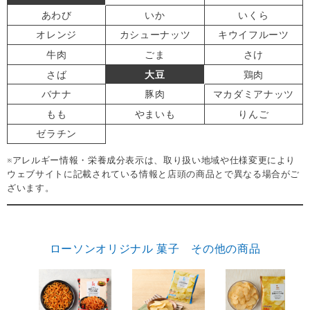
あわび
いか
いくら
オレンジ
カシューナッツ
キウイフルーツ
牛肉
ごま
さけ
さば
大豆
鶏肉
バナナ
豚肉
マカダミアナッツ
もも
やまいも
りんご
ゼラチン
※アレルギー情報・栄養成分表示は、取り扱い地域や仕様変更により
ウェブサイトに記載されている情報と店頭の商品とで異なる場合がご
ざいます。
ローソンオリジナル 菓子 その他の商品