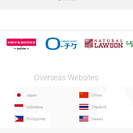
Overseas Websites
Japan
China
Indonesia
Thailand
Philippines
Hawaii