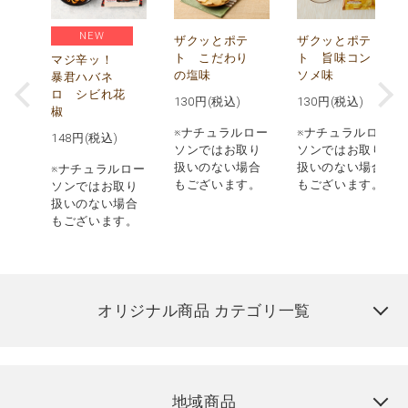
NEW
う
ザクッとポテ
ザクッとポテ
ナ
ト こだわり
ト 旨味コン
マジ辛ッ！
の塩味
ソメ味
暴君ハバネ
ロ シビれ花
130
円(税込)
130
円(税込)
椒
ロー
※ナチュラルロー
※ナチュラルロー
148
円(税込)
取り
ソンではお取り
ソンではお取り
場合
扱いのない場合
扱いのない場合
※ナチュラルロー
す。
もございます。
もございます。
ソンではお取り
扱いのない場合
もございます。
オリジナル商品 カテゴリ一覧
地域商品