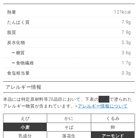
熱量
121kcal
たんぱく質
7.9g
脂質
7.9g
炭水化物
5.3g
糖質
3.6g
食物繊維
1.7g
食塩相当量
0.3g
アレルギー情報
本品には特定原材料等28品目において、下表の
■
で塗られた
アレルギー物質が含まれています。
※
アレルギー情報について
えび
かに
くるみ
小麦
そば
卵
乳成分
落花生
アーモンド