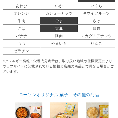
あわび
いか
いくら
オレンジ
カシューナッツ
キウイフルーツ
牛肉
ごま
さけ
さば
大豆
鶏肉
バナナ
豚肉
マカダミアナッツ
もも
やまいも
りんご
ゼラチン
※アレルギー情報・栄養成分表示は、取り扱い地域や仕様変更により
ウェブサイトに記載されている情報と店頭の商品とで異なる場合がご
ざいます。
ローソンオリジナル 菓子 その他の商品