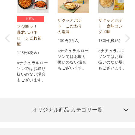
NEW
う
ザクッとポテ
ザクッとポテ
ナ
ト こだわり
ト 旨味コン
マジ辛ッ！
の塩味
ソメ味
暴君ハバネ
ロ シビれ花
130
円(税込)
130
円(税込)
椒
ロー
※ナチュラルロー
※ナチュラルロー
148
円(税込)
取り
ソンではお取り
ソンではお取り
場合
扱いのない場合
扱いのない場合
※ナチュラルロー
す。
もございます。
もございます。
ソンではお取り
扱いのない場合
もございます。
オリジナル商品 カテゴリ一覧