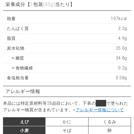
栄養成分
【1包装(45g)当たり】
熱量
197kcal
たんぱく質
3.2g
脂質
4.9g
炭水化物
35.0g
糖質
34.8g
食物繊維
0.2g
食塩相当量
0.58g
アレルギー情報
本品には特定原材料等28品目において、下表の
■
で塗られた
アレルギー物質が含まれています。
※
アレルギー情報について
えび
かに
くるみ
小麦
そば
卵