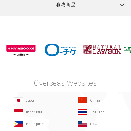
地域商品
Overseas Websites
Japan
China
Indonesia
Thailand
Philippines
Hawaii