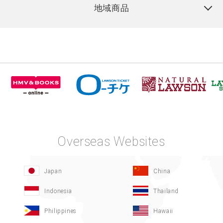
地域商品
Overseas Websites
Japan
China
Indonesia
Thailand
Philippines
Hawaii