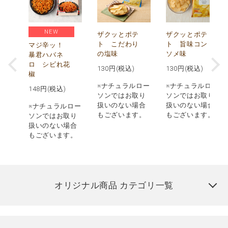
NEW
う
ザクッとポテ
ザクッとポテ
ナ
ト こだわり
ト 旨味コン
マジ辛ッ！
の塩味
ソメ味
暴君ハバネ
ロ シビれ花
130
円(税込)
130
円(税込)
椒
ロー
※ナチュラルロー
※ナチュラルロー
148
円(税込)
取り
ソンではお取り
ソンではお取り
場合
扱いのない場合
扱いのない場合
※ナチュラルロー
す。
もございます。
もございます。
ソンではお取り
扱いのない場合
もございます。
オリジナル商品 カテゴリ一覧