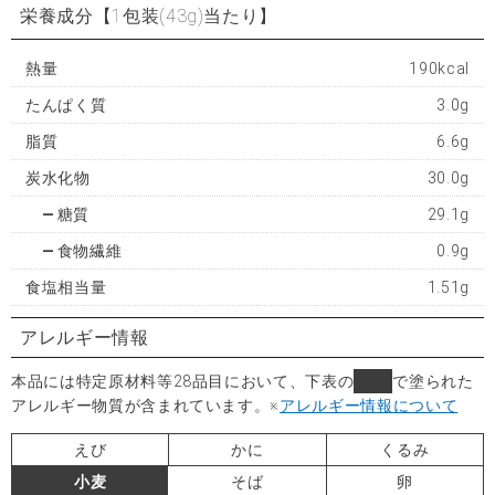
栄養成分
【1包装(43g)当たり】
熱量
190kcal
たんぱく質
3.0g
脂質
6.6g
炭水化物
30.0g
糖質
29.1g
食物繊維
0.9g
食塩相当量
1.51g
アレルギー情報
本品には特定原材料等28品目において、下表の
■
で塗られた
アレルギー物質が含まれています。
※
アレルギー情報について
えび
かに
くるみ
小麦
そば
卵