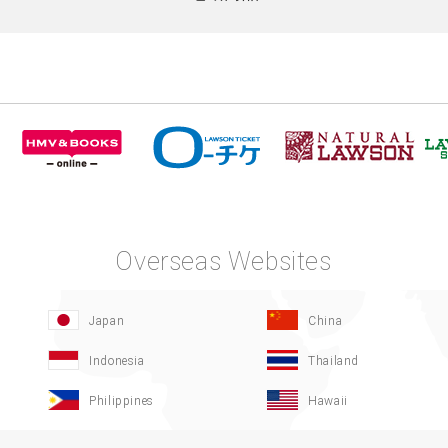
Overseas Websites
Japan
China
Indonesia
Thailand
Philippines
Hawaii