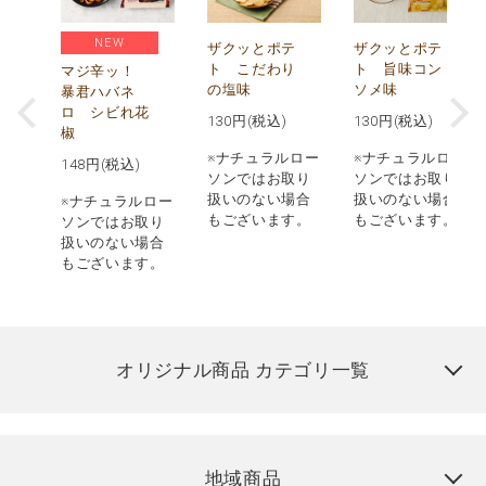
NEW
う
ザクッとポテ
ザクッとポテ
ナ
ト こだわり
ト 旨味コン
マジ辛ッ！
の塩味
ソメ味
暴君ハバネ
ロ シビれ花
130
円(税込)
130
円(税込)
椒
ロー
※ナチュラルロー
※ナチュラルロー
148
円(税込)
取り
ソンではお取り
ソンではお取り
場合
扱いのない場合
扱いのない場合
※ナチュラルロー
す。
もございます。
もございます。
ソンではお取り
扱いのない場合
もございます。
オリジナル商品 カテゴリ一覧
地域商品