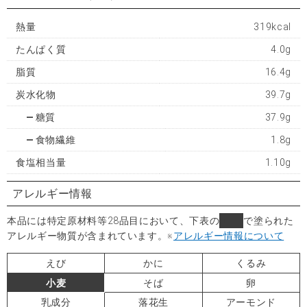
熱量
319kcal
たんぱく質
4.0g
脂質
16.4g
炭水化物
39.7g
糖質
37.9g
食物繊維
1.8g
食塩相当量
1.10g
アレルギー情報
本品には特定原材料等28品目において、下表の
■
で塗られた
アレルギー物質が含まれています。
※
アレルギー情報について
えび
かに
くるみ
小麦
そば
卵
乳成分
落花生
アーモンド