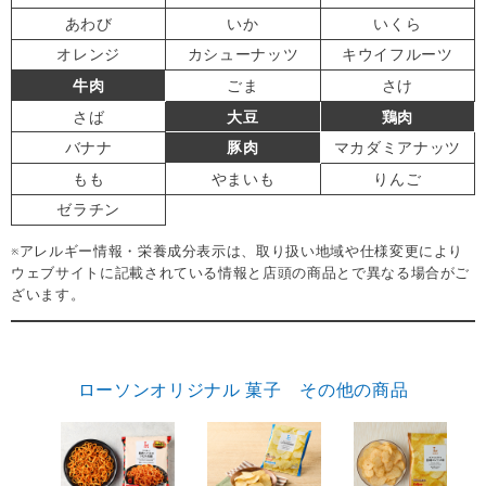
あわび
いか
いくら
オレンジ
カシューナッツ
キウイフルーツ
牛肉
ごま
さけ
さば
大豆
鶏肉
バナナ
豚肉
マカダミアナッツ
もも
やまいも
りんご
ゼラチン
※アレルギー情報・栄養成分表示は、取り扱い地域や仕様変更により
ウェブサイトに記載されている情報と店頭の商品とで異なる場合がご
ざいます。
ローソンオリジナル 菓子 その他の商品