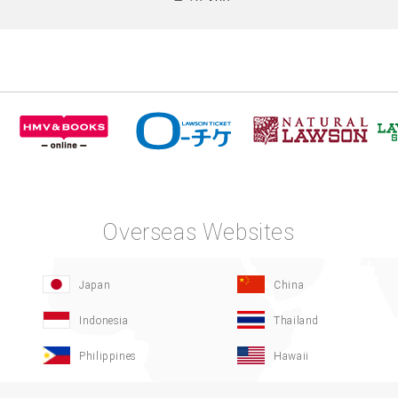
Overseas Websites
Japan
China
Indonesia
Thailand
Philippines
Hawaii