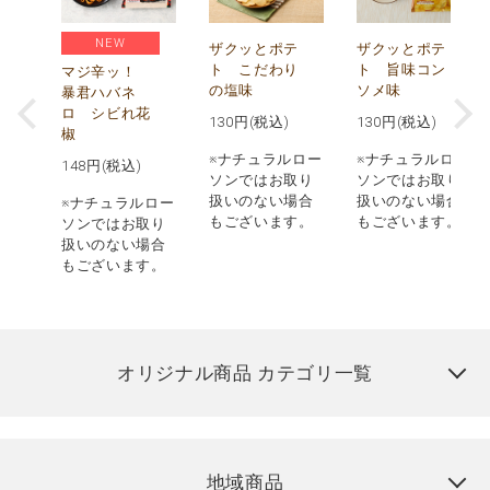
NEW
う
ザクッとポテ
ザクッとポテ
ナ
ト こだわり
ト 旨味コン
マジ辛ッ！
の塩味
ソメ味
暴君ハバネ
ロ シビれ花
130
円(税込)
130
円(税込)
椒
ロー
※ナチュラルロー
※ナチュラルロー
148
円(税込)
取り
ソンではお取り
ソンではお取り
場合
扱いのない場合
扱いのない場合
※ナチュラルロー
す。
もございます。
もございます。
ソンではお取り
扱いのない場合
もございます。
オリジナル商品 カテゴリ一覧
地域商品