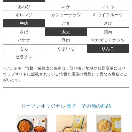
あわび
いか
いくら
オレンジ
カシューナッツ
キウイフルーツ
牛肉
ごま
さけ
さば
大豆
鶏肉
バナナ
豚肉
マカダミアナッツ
もも
やまいも
りんご
ゼラチン
※アレルギー情報・栄養成分表示は、取り扱い地域や仕様変更により
ウェブサイトに記載されている情報と店頭の商品とで異なる場合がご
ざいます。
ローソンオリジナル 菓子 その他の商品