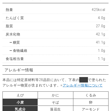
熱量
425kcal
たんぱく質
4.0g
脂質
27.0g
炭水化物
42.1g
糖質
41.1g
食物繊維
1.0g
食塩相当量
1.1g
アレルギー情報
本品には特定原材料等28品目において、下表の
■
で塗られた
アレルギー物質が含まれています。
※
アレルギー情報について
えび
かに
くるみ
小麦
そば
卵
乳成分
落花生
アーモンド