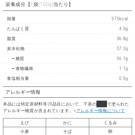
栄養成分
【1袋(100g)当たり】
熱量
575kcal
たんぱく質
4.3g
脂質
36.8g
炭水化物
57.2g
糖質
56.1g
食物繊維
1.1g
食塩相当量
0.5g
アレルギー情報
本品には特定原材料等28品目において、下表の
■
で塗られた
アレルギー物質が含まれています。
※
アレルギー情報について
えび
かに
くるみ
小麦
そば
卵