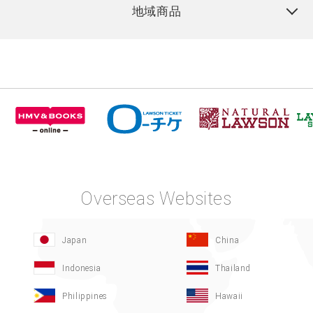
地域商品
Overseas Websites
Japan
China
Indonesia
Thailand
Philippines
Hawaii