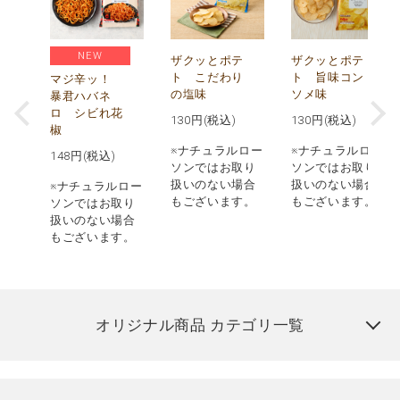
NEW
う
ザクッとポテ
ザクッとポテ
ナ
ト こだわり
ト 旨味コン
マジ辛ッ！
の塩味
ソメ味
暴君ハバネ
ロ シビれ花
130
円(税込)
130
円(税込)
椒
ロー
※ナチュラルロー
※ナチュラルロー
148
円(税込)
取り
ソンではお取り
ソンではお取り
場合
扱いのない場合
扱いのない場合
※ナチュラルロー
す。
もございます。
もございます。
ソンではお取り
扱いのない場合
もございます。
オリジナル商品 カテゴリ一覧