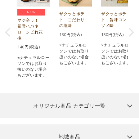
NEW
う
ザクッとポテ
ザクッとポテ
ナ
ト こだわり
ト 旨味コン
マジ辛ッ！
の塩味
ソメ味
暴君ハバネ
ロ シビれ花
130
円(税込)
130
円(税込)
椒
ロー
※ナチュラルロー
※ナチュラルロー
148
円(税込)
取り
ソンではお取り
ソンではお取り
場合
扱いのない場合
扱いのない場合
※ナチュラルロー
す。
もございます。
もございます。
ソンではお取り
扱いのない場合
もございます。
オリジナル商品 カテゴリ一覧
地域商品