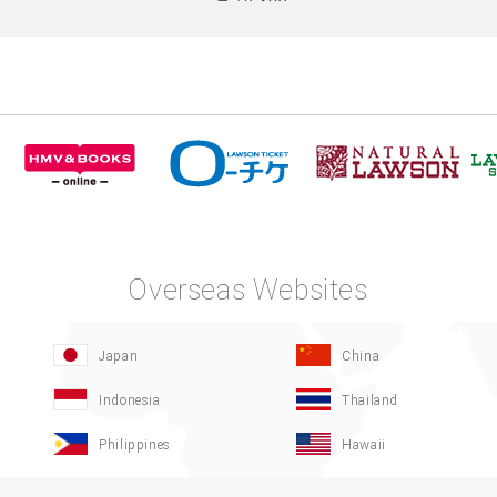
Overseas Websites
Japan
China
Indonesia
Thailand
Philippines
Hawaii