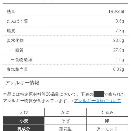
熱量
190kcal
たんぱく質
3.6g
脂質
7.3g
炭水化物
28.0g
糖質
27.0g
食物繊維
1.0g
食塩相当量
0.32g
アレルギー情報
本品には特定原材料等28品目において、下表の
■
で塗られた
アレルギー物質が含まれています。
※
アレルギー情報について
えび
かに
くるみ
小麦
そば
卵
乳成分
落花生
アーモンド