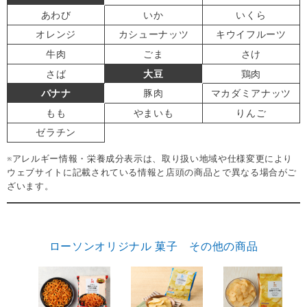
あわび
いか
いくら
オレンジ
カシューナッツ
キウイフルーツ
牛肉
ごま
さけ
さば
大豆
鶏肉
バナナ
豚肉
マカダミアナッツ
もも
やまいも
りんご
ゼラチン
※アレルギー情報・栄養成分表示は、取り扱い地域や仕様変更により
ウェブサイトに記載されている情報と店頭の商品とで異なる場合がご
ざいます。
ローソンオリジナル 菓子 その他の商品