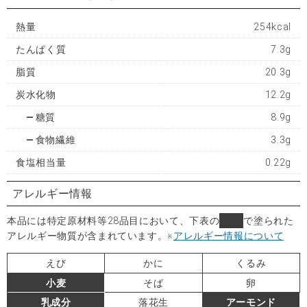
熱量
254kcal
たんぱく質
7.3g
脂質
20.3g
炭水化物
12.2g
糖質
8.9g
食物繊維
3.3g
食塩相当量
0.22g
アレルギー情報
本品には特定原材料等28品目において、下表の
■
で塗られた
アレルギー物質が含まれています。
※
アレルギー情報について
えび
かに
くるみ
小麦
そば
卵
乳成分
落花生
アーモンド