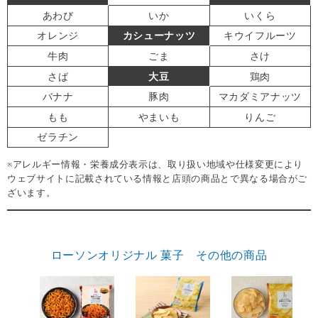
あわび
いか
いくら
オレンジ
カシューナッツ
キウイフルーツ
牛肉
ごま
さけ
さば
大豆
鶏肉
バナナ
豚肉
マカダミアナッツ
もも
やまいも
りんご
ゼラチン
※アレルギー情報・栄養成分表示は、取り扱い地域や仕様変更により
ウェブサイトに記載されている情報と店頭の商品とで異なる場合がご
ざいます。
ローソンオリジナル 菓子 その他の商品