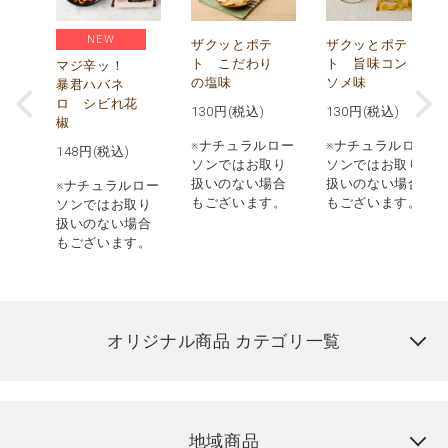
NEW
う
ザクッとポテ
ザクッとポテ
ナ
ト こだわり
ト 旨味コン
マジ辛ッ！
の塩味
ソメ味
暴君ハバネ
ロ シビれ花
130
円(税込)
130
円(税込)
椒
ロー
※ナチュラルロー
※ナチュラルロー
148
円(税込)
取り
ソンではお取り
ソンではお取り
場合
扱いのない場合
扱いのない場合
※ナチュラルロー
す。
もございます。
もございます。
ソンではお取り
扱いのない場合
もございます。
オリジナル商品 カテゴリ一覧
地域商品