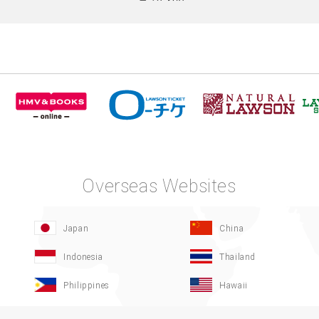
Overseas Websites
Japan
China
Indonesia
Thailand
Philippines
Hawaii