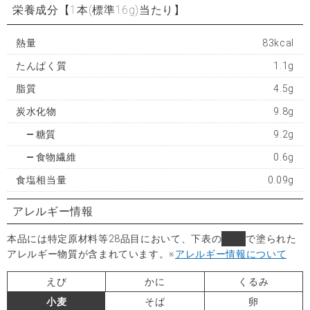
栄養成分
【1本(標準16g)当たり】
熱量
83kcal
たんぱく質
1.1g
脂質
4.5g
炭水化物
9.8g
糖質
9.2g
食物繊維
0.6g
食塩相当量
0.09g
アレルギー情報
本品には特定原材料等28品目において、下表の
■
で塗られた
アレルギー物質が含まれています。
※
アレルギー情報について
えび
かに
くるみ
小麦
そば
卵