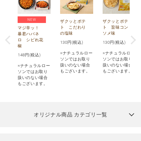
NEW
う
ザクッとポテ
ザクッとポテ
ナ
ト こだわり
ト 旨味コン
マジ辛ッ！
の塩味
ソメ味
暴君ハバネ
ロ シビれ花
130
円(税込)
130
円(税込)
椒
ロー
※ナチュラルロー
※ナチュラルロー
148
円(税込)
取り
ソンではお取り
ソンではお取り
場合
扱いのない場合
扱いのない場合
※ナチュラルロー
す。
もございます。
もございます。
ソンではお取り
扱いのない場合
もございます。
オリジナル商品 カテゴリ一覧