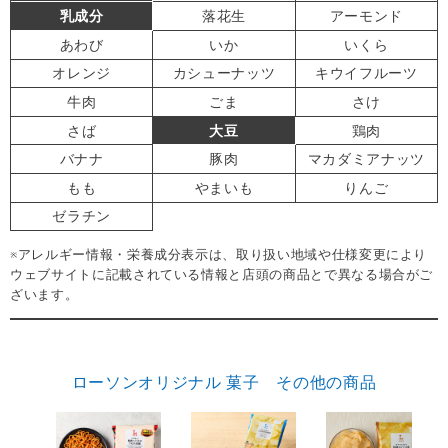
乳成分
落花生
アーモンド
あわび
いか
いくら
オレンジ
カシューナッツ
キウイフルーツ
牛肉
ごま
さけ
さば
大豆
鶏肉
バナナ
豚肉
マカダミアナッツ
もも
やまいも
りんご
ゼラチン
※アレルギー情報・栄養成分表示は、取り扱い地域や仕様変更により
ウェブサイトに記載されている情報と店頭の商品とで異なる場合がご
ざいます。
ローソンオリジナル 菓子 その他の商品