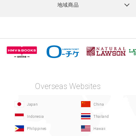
地域商品
Overseas Websites
Japan
China
Indonesia
Thailand
Philippines
Hawaii