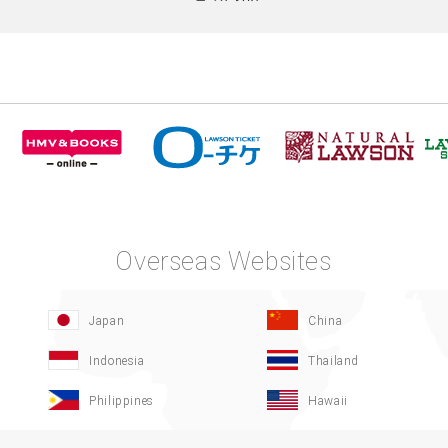
Overseas Websites
Japan
China
Indonesia
Thailand
Philippines
Hawaii