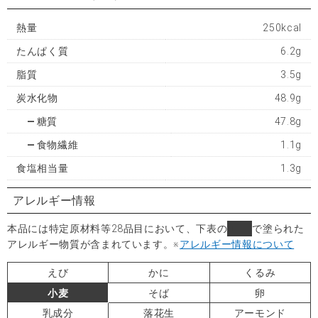
熱量
250kcal
たんぱく質
6.2g
脂質
3.5g
炭水化物
48.9g
糖質
47.8g
食物繊維
1.1g
食塩相当量
1.3g
アレルギー情報
本品には特定原材料等28品目において、下表の
■
で塗られた
アレルギー物質が含まれています。
※
アレルギー情報について
えび
かに
くるみ
小麦
そば
卵
乳成分
落花生
アーモンド