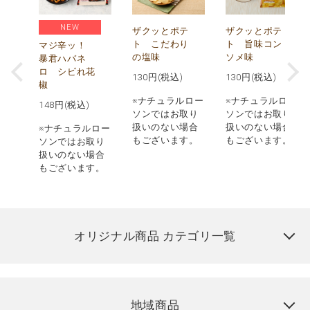
NEW
う
ザクッとポテ
ザクッとポテ
ナ
ト こだわり
ト 旨味コン
マジ辛ッ！
の塩味
ソメ味
暴君ハバネ
ロ シビれ花
130
円(税込)
130
円(税込)
椒
ロー
※ナチュラルロー
※ナチュラルロー
148
円(税込)
取り
ソンではお取り
ソンではお取り
場合
扱いのない場合
扱いのない場合
※ナチュラルロー
す。
もございます。
もございます。
ソンではお取り
扱いのない場合
もございます。
オリジナル商品 カテゴリ一覧
地域商品