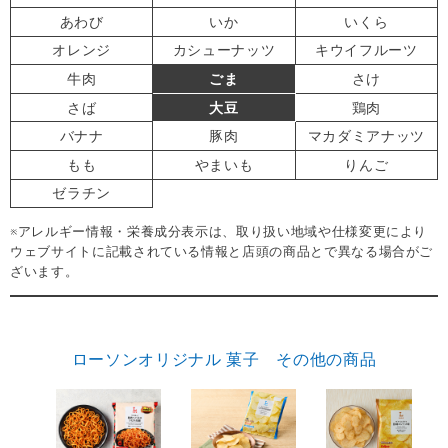
あわび
いか
いくら
オレンジ
カシューナッツ
キウイフルーツ
牛肉
ごま
さけ
さば
大豆
鶏肉
バナナ
豚肉
マカダミアナッツ
もも
やまいも
りんご
ゼラチン
※アレルギー情報・栄養成分表示は、取り扱い地域や仕様変更により
ウェブサイトに記載されている情報と店頭の商品とで異なる場合がご
ざいます。
ローソンオリジナル 菓子 その他の商品