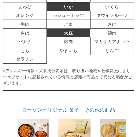
あわび
いか
いくら
オレンジ
カシューナッツ
キウイフルーツ
牛肉
ごま
さけ
さば
大豆
鶏肉
バナナ
豚肉
マカダミアナッツ
もも
やまいも
りんご
ゼラチン
※アレルギー情報・栄養成分表示は、取り扱い地域や仕様変更により
ウェブサイトに記載されている情報と店頭の商品とで異なる場合がご
ざいます。
ローソンオリジナル 菓子 その他の商品