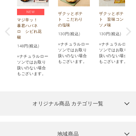
NEW
う
ザクッとポテ
ザクッとポテ
ナ
ト こだわり
ト 旨味コン
マジ辛ッ！
の塩味
ソメ味
暴君ハバネ
ロ シビれ花
130
円(税込)
130
円(税込)
椒
ロー
※ナチュラルロー
※ナチュラルロー
148
円(税込)
取り
ソンではお取り
ソンではお取り
場合
扱いのない場合
扱いのない場合
※ナチュラルロー
す。
もございます。
もございます。
ソンではお取り
扱いのない場合
もございます。
オリジナル商品 カテゴリ一覧
地域商品