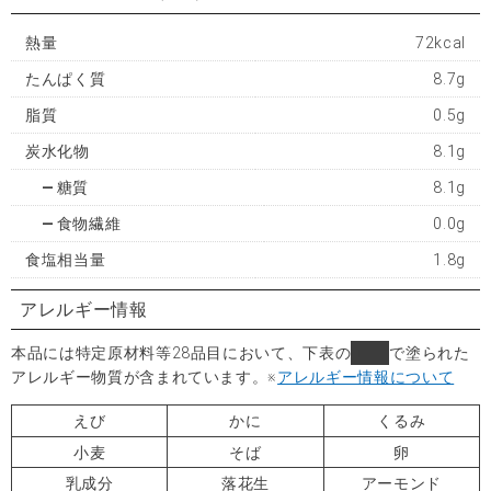
熱量
72kcal
たんぱく質
8.7g
脂質
0.5g
炭水化物
8.1g
糖質
8.1g
食物繊維
0.0g
食塩相当量
1.8g
アレルギー情報
本品には特定原材料等28品目において、下表の
■
で塗られた
アレルギー物質が含まれています。
※
アレルギー情報について
えび
かに
くるみ
小麦
そば
卵
乳成分
落花生
アーモンド