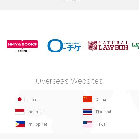
Overseas Websites
Japan
China
Indonesia
Thailand
Philippines
Hawaii