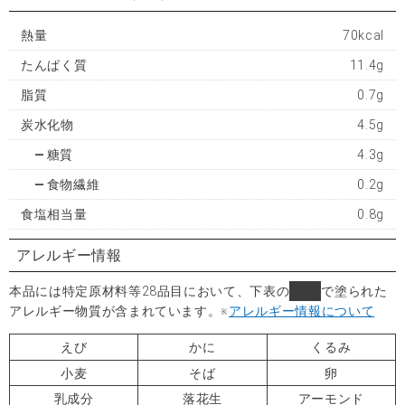
熱量
70kcal
たんぱく質
11.4g
脂質
0.7g
炭水化物
4.5g
糖質
4.3g
食物繊維
0.2g
食塩相当量
0.8g
アレルギー情報
本品には特定原材料等28品目において、下表の
■
で塗られた
アレルギー物質が含まれています。
※
アレルギー情報について
えび
かに
くるみ
小麦
そば
卵
乳成分
落花生
アーモンド