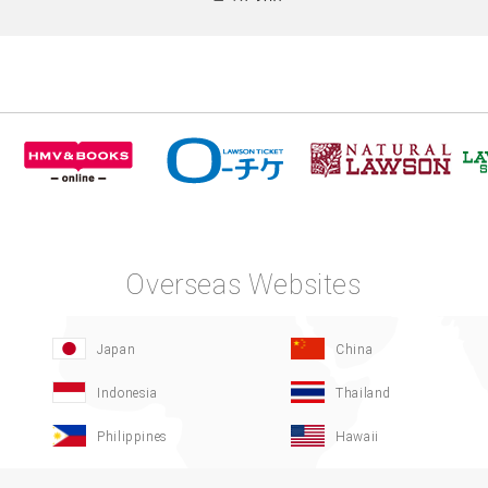
Overseas Websites
Japan
China
Indonesia
Thailand
Philippines
Hawaii