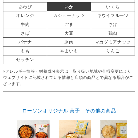
あわび
いか
いくら
オレンジ
カシューナッツ
キウイフルーツ
牛肉
ごま
さけ
さば
大豆
鶏肉
バナナ
豚肉
マカダミアナッツ
もも
やまいも
りんご
ゼラチン
※アレルギー情報・栄養成分表示は、取り扱い地域や仕様変更により
ウェブサイトに記載されている情報と店頭の商品とで異なる場合がご
ざいます。
ローソンオリジナル 菓子 その他の商品