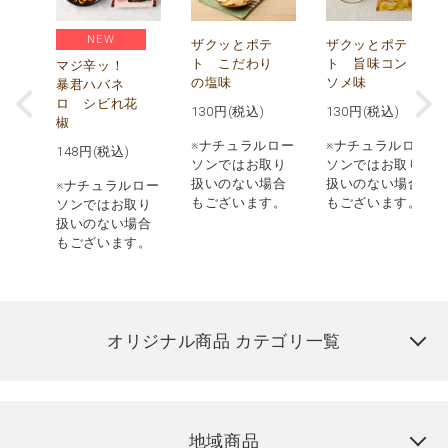
NEW
う
ザクッとポテ
ザクッとポテ
ナ
ト こだわり
ト 旨味コン
マジ辛ッ！
の塩味
ソメ味
暴君ハバネ
ロ シビれ花
130
円(税込)
130
円(税込)
椒
ロー
※ナチュラルロー
※ナチュラルロー
148
円(税込)
取り
ソンではお取り
ソンではお取り
場合
扱いのない場合
扱いのない場合
※ナチュラルロー
す。
もございます。
もございます。
ソンではお取り
扱いのない場合
もございます。
オリジナル商品 カテゴリ一覧
地域商品