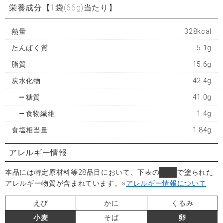
栄養成分
【1袋(66g)当たり】
熱量
328kcal
たんぱく質
5.1g
脂質
15.6g
炭水化物
42.4g
糖質
41.0g
食物繊維
1.4g
食塩相当量
1.84g
アレルギー情報
本品には特定原材料等28品目において、下表の
■
で塗られた
アレルギー物質が含まれています。
※
アレルギー情報について
えび
かに
くるみ
小麦
そば
卵