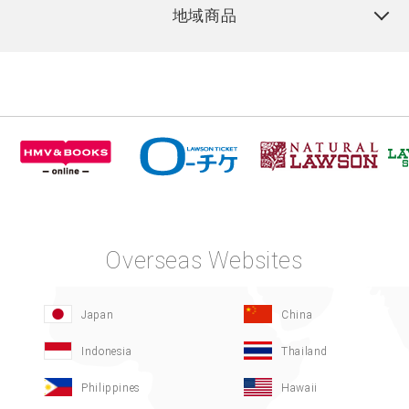
地域商品
Overseas Websites
Japan
China
Indonesia
Thailand
Philippines
Hawaii