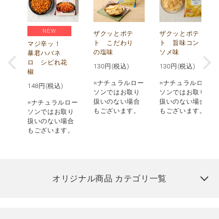
NEW
う
ザクッとポテ
ザクッとポテ
ナ
ト こだわり
ト 旨味コン
マジ辛ッ！
の塩味
ソメ味
暴君ハバネ
ロ シビれ花
130
円(税込)
130
円(税込)
椒
ロー
※ナチュラルロー
※ナチュラルロー
148
円(税込)
取り
ソンではお取り
ソンではお取り
場合
扱いのない場合
扱いのない場合
※ナチュラルロー
す。
もございます。
もございます。
ソンではお取り
扱いのない場合
もございます。
オリジナル商品 カテゴリ一覧