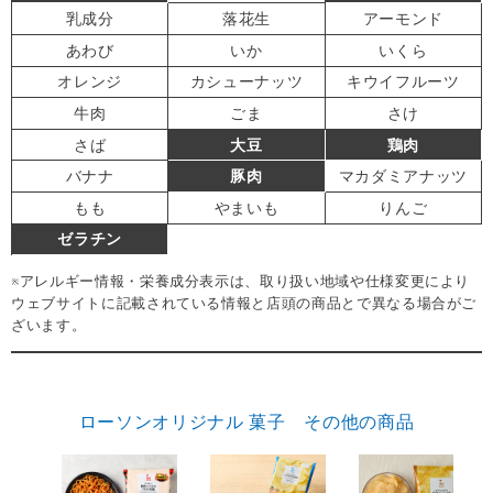
乳成分
落花生
アーモンド
あわび
いか
いくら
オレンジ
カシューナッツ
キウイフルーツ
牛肉
ごま
さけ
さば
大豆
鶏肉
バナナ
豚肉
マカダミアナッツ
もも
やまいも
りんご
ゼラチン
※アレルギー情報・栄養成分表示は、取り扱い地域や仕様変更により
ウェブサイトに記載されている情報と店頭の商品とで異なる場合がご
ざいます。
ローソンオリジナル 菓子 その他の商品