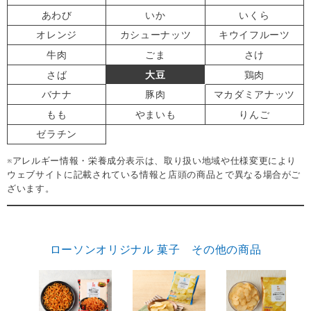
あわび
いか
いくら
オレンジ
カシューナッツ
キウイフルーツ
牛肉
ごま
さけ
さば
大豆
鶏肉
バナナ
豚肉
マカダミアナッツ
もも
やまいも
りんご
ゼラチン
※アレルギー情報・栄養成分表示は、取り扱い地域や仕様変更により
ウェブサイトに記載されている情報と店頭の商品とで異なる場合がご
ざいます。
ローソンオリジナル 菓子 その他の商品