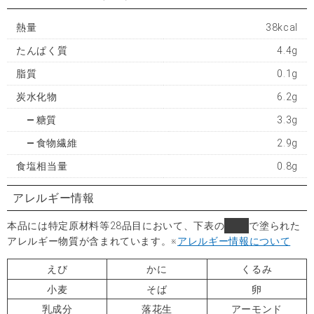
熱量
38kcal
たんぱく質
4.4g
脂質
0.1g
炭水化物
6.2g
糖質
3.3g
食物繊維
2.9g
食塩相当量
0.8g
アレルギー情報
本品には特定原材料等28品目において、下表の
■
で塗られた
アレルギー物質が含まれています。
※
アレルギー情報について
えび
かに
くるみ
小麦
そば
卵
乳成分
落花生
アーモンド