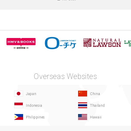
Overseas Websites
Japan
China
Indonesia
Thailand
Philippines
Hawaii