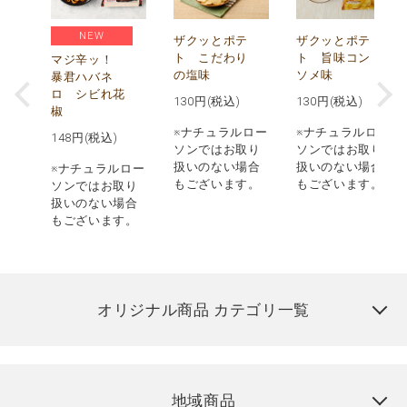
NEW
う
ザクッとポテ
ザクッとポテ
ナ
ト こだわり
ト 旨味コン
マジ辛ッ！
の塩味
ソメ味
暴君ハバネ
ロ シビれ花
130
円(税込)
130
円(税込)
椒
ロー
※ナチュラルロー
※ナチュラルロー
148
円(税込)
取り
ソンではお取り
ソンではお取り
場合
扱いのない場合
扱いのない場合
※ナチュラルロー
す。
もございます。
もございます。
ソンではお取り
扱いのない場合
もございます。
オリジナル商品 カテゴリ一覧
地域商品