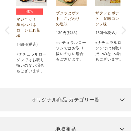
NEW
う
ザクッとポテ
ザクッとポテ
ナ
ト こだわり
ト 旨味コン
マジ辛ッ！
の塩味
ソメ味
暴君ハバネ
ロ シビれ花
130
円(税込)
130
円(税込)
椒
ロー
※ナチュラルロー
※ナチュラルロー
148
円(税込)
取り
ソンではお取り
ソンではお取り
場合
扱いのない場合
扱いのない場合
※ナチュラルロー
す。
もございます。
もございます。
ソンではお取り
扱いのない場合
もございます。
オリジナル商品 カテゴリ一覧
地域商品