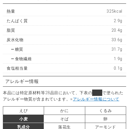
熱量
325kcal
たんぱく質
2.9g
脂質
20.4g
炭水化物
33.6g
糖質
31.7g
食物繊維
1.9g
食塩相当量
0.1g
アレルギー情報
本品には特定原材料等28品目において、下表の
■
で塗られた
アレルギー物質が含まれています。
※
アレルギー情報について
えび
かに
くるみ
小麦
そば
卵
乳成分
落花生
アーモンド