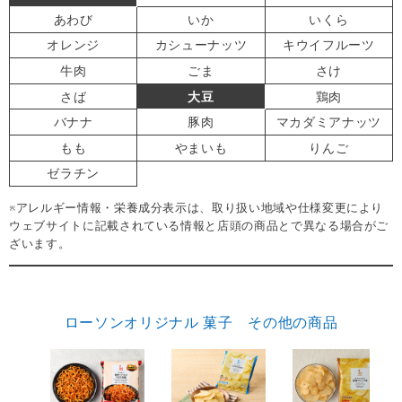
あわび
いか
いくら
オレンジ
カシューナッツ
キウイフルーツ
牛肉
ごま
さけ
さば
大豆
鶏肉
バナナ
豚肉
マカダミアナッツ
もも
やまいも
りんご
ゼラチン
※アレルギー情報・栄養成分表示は、取り扱い地域や仕様変更により
ウェブサイトに記載されている情報と店頭の商品とで異なる場合がご
ざいます。
ローソンオリジナル 菓子 その他の商品