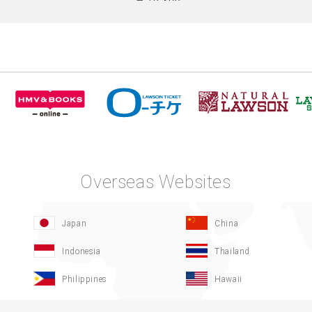
Overseas Websites
Japan
China
Indonesia
Thailand
Philippines
Hawaii