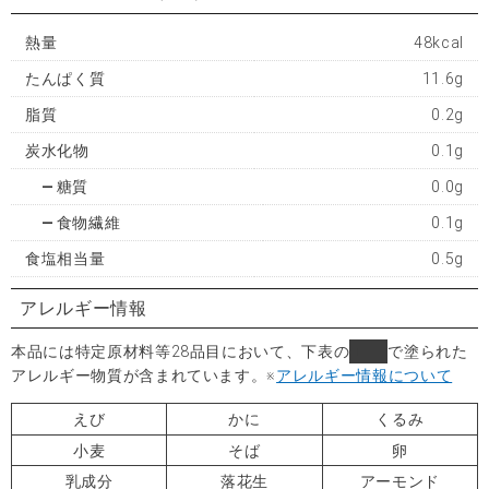
熱量
48kcal
たんぱく質
11.6g
脂質
0.2g
炭水化物
0.1g
糖質
0.0g
食物繊維
0.1g
食塩相当量
0.5g
アレルギー情報
本品には特定原材料等28品目において、下表の
■
で塗られた
アレルギー物質が含まれています。
※
アレルギー情報について
えび
かに
くるみ
小麦
そば
卵
乳成分
落花生
アーモンド