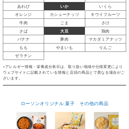
あわび
いか
いくら
オレンジ
カシューナッツ
キウイフルーツ
牛肉
ごま
さけ
さば
大豆
鶏肉
バナナ
豚肉
マカダミアナッツ
もも
やまいも
りんご
ゼラチン
※アレルギー情報・栄養成分表示は、取り扱い地域や仕様変更により
ウェブサイトに記載されている情報と店頭の商品とで異なる場合がご
ざいます。
ローソンオリジナル 菓子 その他の商品