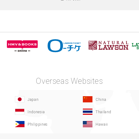
Overseas Websites
Japan
China
Indonesia
Thailand
Philippines
Hawaii