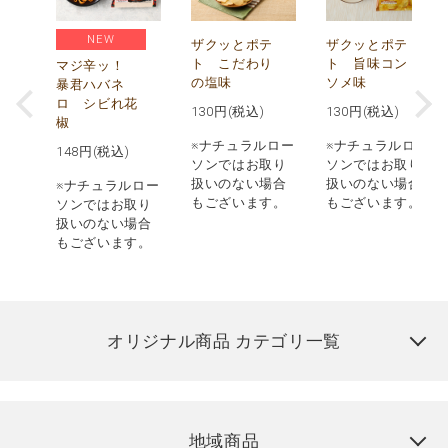
NEW
う
ザクッとポテ
ザクッとポテ
ナ
ト こだわり
ト 旨味コン
マジ辛ッ！
の塩味
ソメ味
暴君ハバネ
ロ シビれ花
130
円(税込)
130
円(税込)
椒
ロー
※ナチュラルロー
※ナチュラルロー
148
円(税込)
取り
ソンではお取り
ソンではお取り
場合
扱いのない場合
扱いのない場合
※ナチュラルロー
す。
もございます。
もございます。
ソンではお取り
扱いのない場合
もございます。
オリジナル商品 カテゴリ一覧
地域商品