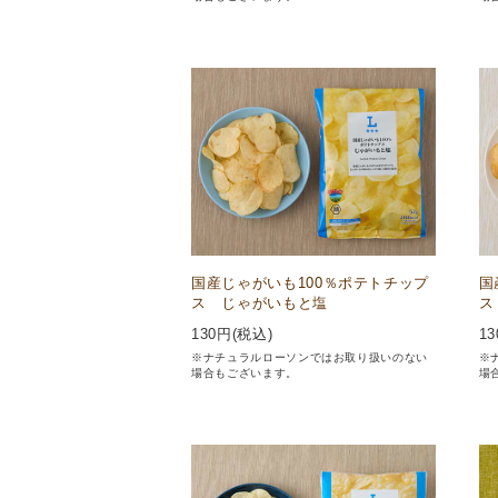
国産じゃがいも100％ポテトチップ
国
ス じゃがいもと塩
ス
130
円(税込)
13
※ナチュラルローソンではお取り扱いのない
※
場合もございます。
場