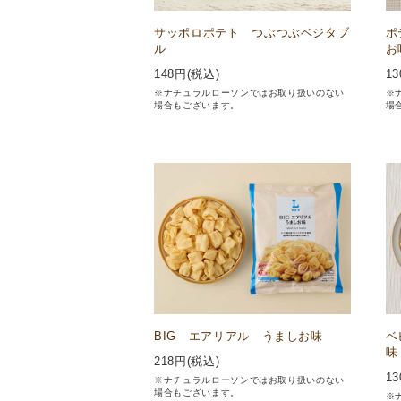
サッポロポテト つぶつぶベジタブ
ポ
ル
お
148
円(税込)
13
※ナチュラルローソンではお取り扱いのない
※
場合もございます。
場
BIG エアリアル うましお味
ベ
味
218
円(税込)
13
※ナチュラルローソンではお取り扱いのない
場合もございます。
※