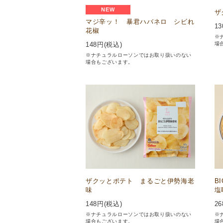
NEW
ザ
マジ辛ッ！ 暴君ハバネロ シビれ
13
花椒
※
場
148
円(税込)
※ナチュラルローソンではお取り扱いのない
場合もございます。
ザクッとポテト まるごと伊勢海老
B
味
塩
148
円(税込)
26
※ナチュラルローソンではお取り扱いのない
※
場合もございます。
場