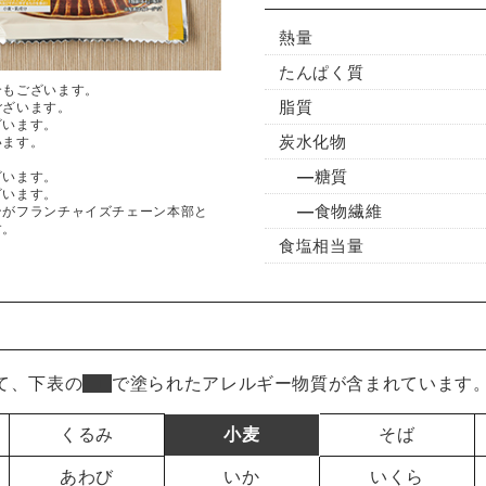
熱量
たんぱく質
合もございます。
脂質
ございます。
ざいます。
炭水化物
います。
糖質
ざいます。
ざいます。
食物繊維
ンがフランチャイズチェーン本部と
す。
食塩相当量
て、下表の
■
で塗られたアレルギー物質が含まれています
くるみ
小麦
そば
あわび
いか
いくら