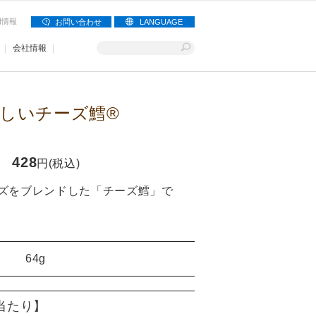
用情報
お問い合わせ
LANGUAGE
会社情報
しいチーズ鱈®
428
円(税込)
ズをブレンドした「チーズ鱈」で
64g
)当たり】