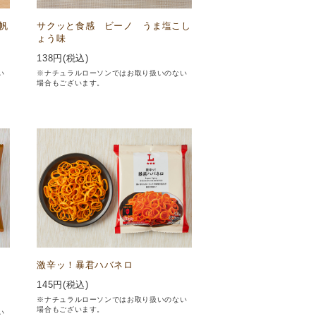
帆
サクッと食感 ビーノ うま塩こし
ょう味
138
円(税込)
い
※ナチュラルローソンではお取り扱いのない
場合もございます。
ン
激辛ッ！暴君ハバネロ
145
円(税込)
※ナチュラルローソンではお取り扱いのない
場合もございます。
い