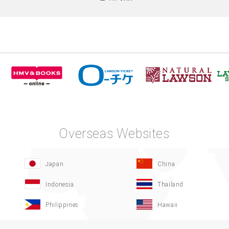
Overseas Websites
Japan
China
Indonesia
Thailand
Philippines
Hawaii