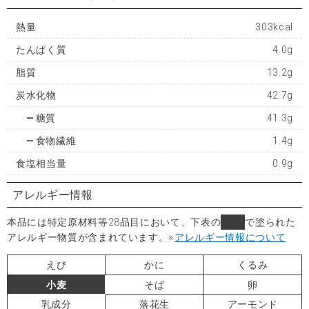
熱量
303kcal
たんぱく質
4.0g
脂質
13.2g
炭水化物
42.7g
糖質
41.3g
食物繊維
1.4g
食塩相当量
0.9g
アレルギー情報
本品には特定原材料等28品目において、下表の
■
で塗られた
アレルギー物質が含まれています。
※
アレルギー情報について
えび
かに
くるみ
小麦
そば
卵
乳成分
落花生
アーモンド