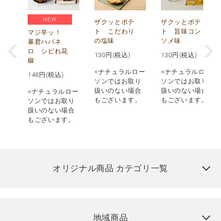
NEW
う
ザクッとポテ
ザクッとポテ
ナ
ト こだわり
ト 旨味コン
マジ辛ッ！
の塩味
ソメ味
暴君ハバネ
ロ シビれ花
130
円(税込)
130
円(税込)
椒
ロー
※ナチュラルロー
※ナチュラルロー
148
円(税込)
取り
ソンではお取り
ソンではお取り
場合
扱いのない場合
扱いのない場合
※ナチュラルロー
す。
もございます。
もございます。
ソンではお取り
扱いのない場合
もございます。
オリジナル商品 カテゴリ一覧
地域商品