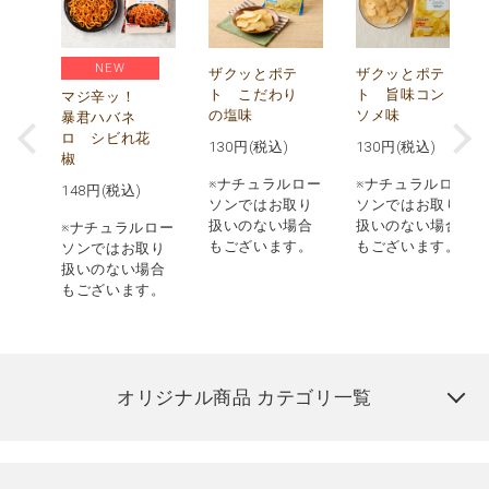
NEW
う
ザクッとポテ
ザクッとポテ
ナ
ト こだわり
ト 旨味コン
マジ辛ッ！
の塩味
ソメ味
暴君ハバネ
ロ シビれ花
130
円(税込)
130
円(税込)
椒
ロー
※ナチュラルロー
※ナチュラルロー
148
円(税込)
取り
ソンではお取り
ソンではお取り
場合
扱いのない場合
扱いのない場合
※ナチュラルロー
す。
もございます。
もございます。
ソンではお取り
扱いのない場合
もございます。
オリジナル商品 カテゴリ一覧