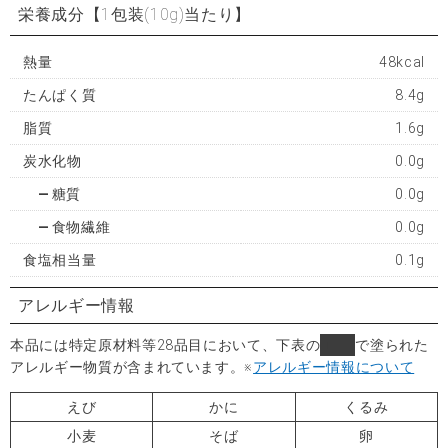
栄養成分
【1包装(10g)当たり】
熱量
48kcal
たんぱく質
8.4g
脂質
1.6g
炭水化物
0.0g
糖質
0.0g
食物繊維
0.0g
食塩相当量
0.1g
アレルギー情報
本品には特定原材料等28品目において、下表の
■
で塗られた
アレルギー物質が含まれています。
※
アレルギー情報について
えび
かに
くるみ
小麦
そば
卵