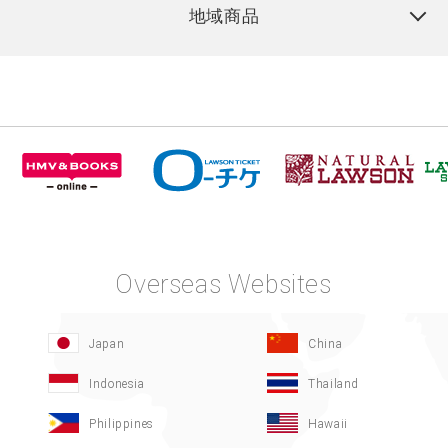
地域商品
Overseas Websites
Japan
China
Indonesia
Thailand
Philippines
Hawaii