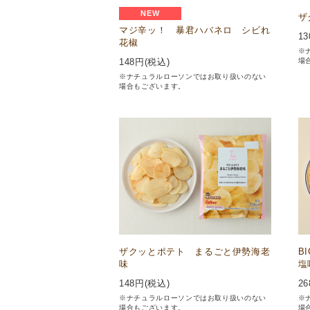
NEW
ザ
マジ辛ッ！ 暴君ハバネロ シビれ
13
花椒
※
場
148
円(税込)
※ナチュラルローソンではお取り扱いのない
場合もございます。
ザクッとポテト まるごと伊勢海老
B
味
塩
148
円(税込)
26
※ナチュラルローソンではお取り扱いのない
※
場合もございます。
場