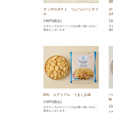
サッポロポテト つぶつぶベジタブ
ポ
ル
お
148
円(税込)
13
※ナチュラルローソンではお取り扱いのない
※
場合もございます。
場
BIG エアリアル うましお味
ベ
味
218
円(税込)
13
※ナチュラルローソンではお取り扱いのない
場合もございます。
※