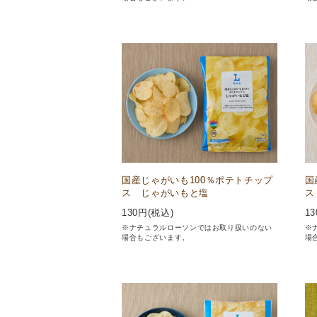
国産じゃがいも100％ポテトチップ
国
ス じゃがいもと塩
ス
130
円(税込)
13
※ナチュラルローソンではお取り扱いのない
※
場合もございます。
場