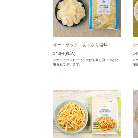
オー・ザック あっさり塩味
オ
148
円(税込)
14
※ナチュラルローソンではお取り扱いのない
※
場合もございます。
場