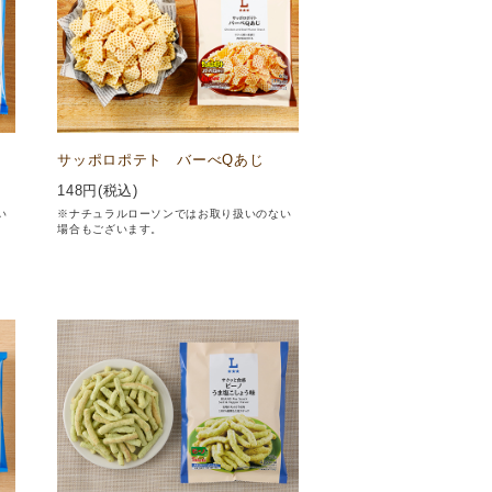
サッポロポテト バーべQあじ
148
円(税込)
い
※ナチュラルローソンではお取り扱いのない
場合もございます。