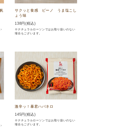
帆
サクッと食感 ビーノ うま塩こし
ょう味
138
円(税込)
い
※ナチュラルローソンではお取り扱いのない
場合もございます。
ン
激辛ッ！暴君ハバネロ
145
円(税込)
※ナチュラルローソンではお取り扱いのない
場合もございます。
い