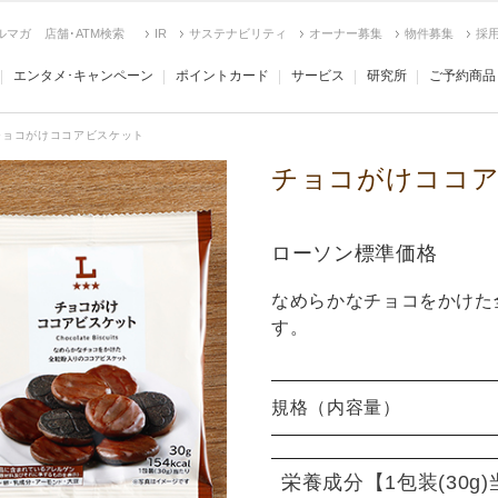
ルマガ
店舗･ATM検索
IR
サステナビリティ
オーナー募集
物件募集
採
エンタメ･キャンペーン
ポイントカード
サービス
研究所
ご予約商品
チョコがけココアビスケット
チョコがけココ
ローソン標準価格
なめらかなチョコをかけた
す。
規格（内容量）
栄養成分
【1包装(30g