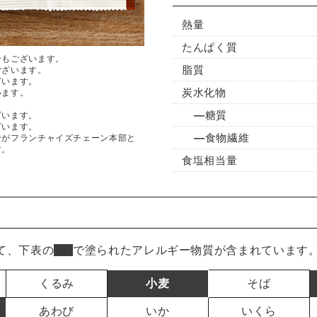
熱量
たんぱく質
合もございます。
脂質
ございます。
ざいます。
炭水化物
います。
糖質
ざいます。
ざいます。
食物繊維
ンがフランチャイズチェーン本部と
す。
食塩相当量
て、下表の
■
で塗られたアレルギー物質が含まれています
くるみ
小麦
そば
あわび
いか
いくら