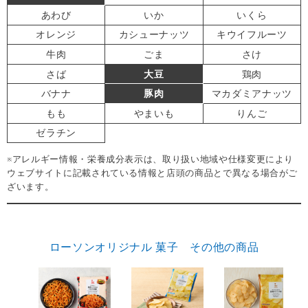
あわび
いか
いくら
オレンジ
カシューナッツ
キウイフルーツ
牛肉
ごま
さけ
さば
大豆
鶏肉
バナナ
豚肉
マカダミアナッツ
もも
やまいも
りんご
ゼラチン
※アレルギー情報・栄養成分表示は、取り扱い地域や仕様変更により
ウェブサイトに記載されている情報と店頭の商品とで異なる場合がご
ざいます。
ローソンオリジナル 菓子 その他の商品