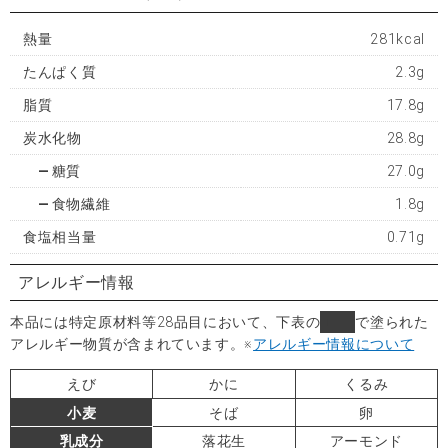
熱量
281kcal
たんぱく質
2.3g
脂質
17.8g
炭水化物
28.8g
糖質
27.0g
食物繊維
1.8g
食塩相当量
0.71g
アレルギー情報
本品には特定原材料等28品目において、下表の
■
で塗られた
アレルギー物質が含まれています。
※
アレルギー情報について
えび
かに
くるみ
小麦
そば
卵
乳成分
落花生
アーモンド