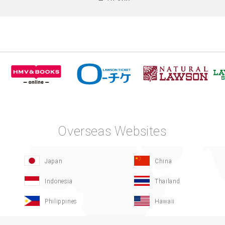
Overseas Websites
Japan
China
Indonesia
Thailand
Philippines
Hawaii