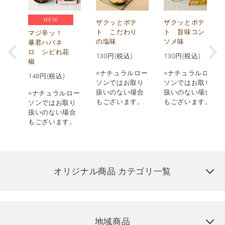
NEW
う
ザクッとポテ
ザクッとポテ
ナ
ト こだわり
ト 旨味コン
マジ辛ッ！
の塩味
ソメ味
暴君ハバネ
ロ シビれ花
130
円(税込)
130
円(税込)
椒
ロー
※ナチュラルロー
※ナチュラルロー
148
円(税込)
取り
ソンではお取り
ソンではお取り
場合
扱いのない場合
扱いのない場合
※ナチュラルロー
す。
もございます。
もございます。
ソンではお取り
扱いのない場合
もございます。
オリジナル商品 カテゴリ一覧
地域商品