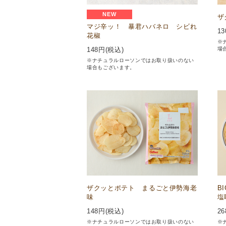
NEW
ザ
マジ辛ッ！ 暴君ハバネロ シビれ
13
花椒
※
場
148
円(税込)
※ナチュラルローソンではお取り扱いのない
場合もございます。
ザクッとポテト まるごと伊勢海老
B
味
塩
148
円(税込)
26
※ナチュラルローソンではお取り扱いのない
※