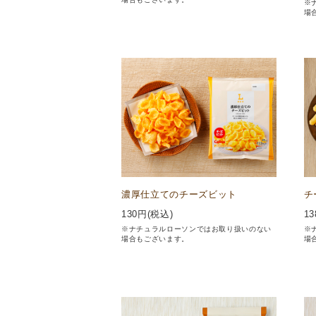
※
場
濃厚仕立てのチーズビット
チ
130
円(税込)
13
※ナチュラルローソンではお取り扱いのない
※
場合もございます。
場