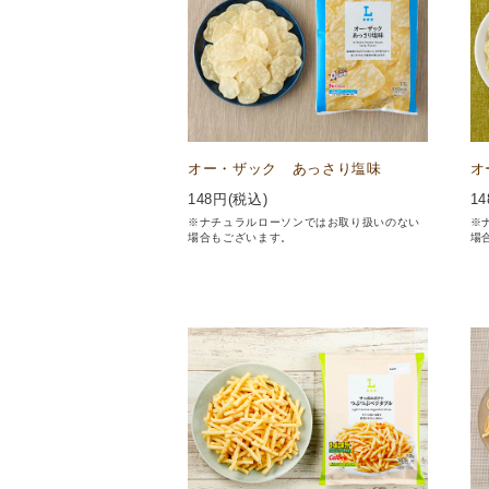
オー・ザック あっさり塩味
オ
148
円(税込)
14
※ナチュラルローソンではお取り扱いのない
※
場合もございます。
場