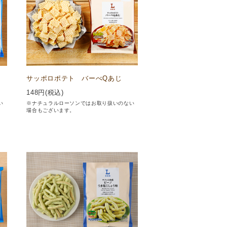
サッポロポテト バーべQあじ
148
円(税込)
い
※ナチュラルローソンではお取り扱いのない
場合もございます。