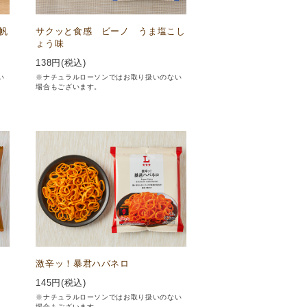
帆
サクッと食感 ビーノ うま塩こし
ょう味
138
円(税込)
い
※ナチュラルローソンではお取り扱いのない
場合もございます。
ン
激辛ッ！暴君ハバネロ
145
円(税込)
※ナチュラルローソンではお取り扱いのない
場合もございます。