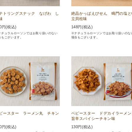
テトリングスナック なげわ し
絶品かっぱえびせん 鳴門の塩と
味
立貝柱味
0
円(税込)
148
円(税込)
ナチュラルローソンではお取り扱いのない
※ナチュラルローソンではお取り扱いのな
合もございます。
場合もございます。
ビースター ラーメン丸 チキン
ベビースター ドデカイラーメ
旨辛スパイシーチキン味
0
円(税込)
130
円(税込)