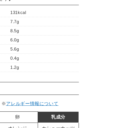
131kcal
7.7g
8.5g
6.0g
5.6g
0.4g
1.2g
。
※
アレルギー情報について
卵
乳成分