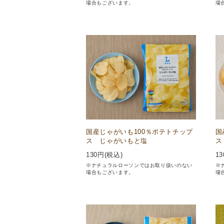
場合もございます。
場
国産じゃがいも100％ポテトチップ
国
ス じゃがいもと塩
ス
130
円(税込)
13
※ナチュラルローソンではお取り扱いのない
※
場合もございます。
場