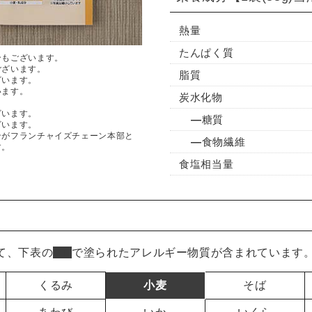
熱量
たんぱく質
合もございます。
ございます。
脂質
ざいます。
います。
炭水化物
ざいます。
糖質
ざいます。
ンがフランチャイズチェーン本部と
食物繊維
す。
食塩相当量
て、下表の
■
で塗られたアレルギー物質が含まれています
くるみ
小麦
そば