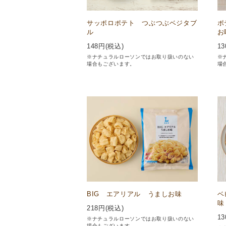
サッポロポテト つぶつぶベジタブ
ポ
ル
お
148
円(税込)
13
※ナチュラルローソンではお取り扱いのない
※
場合もございます。
場
BIG エアリアル うましお味
ベ
味
218
円(税込)
13
※ナチュラルローソンではお取り扱いのない
場合もございます。