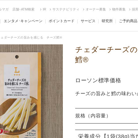
ルマガ
店舗･ATM検索
IR
サステナビリティ
オーナー募集
物件募集
採
エンタメ･キャンペーン
ポイントカード
サービス
研究所
ご予約商品
チェダーチーズの旨みを感じる チーズ鱈®
チェダーチーズの
鱈®
ローソン標準価格
チーズの旨みと鱈の味わい
規格（内容量）
栄養成分
【1袋(38g)