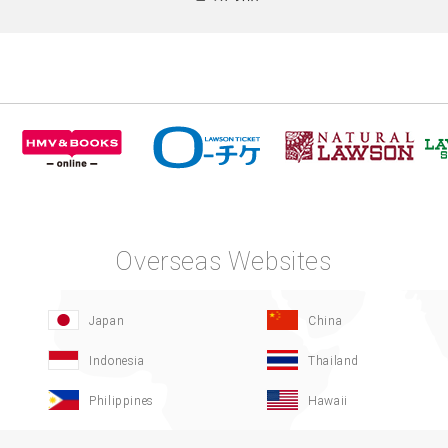
Overseas Websites
Japan
China
Indonesia
Thailand
Philippines
Hawaii