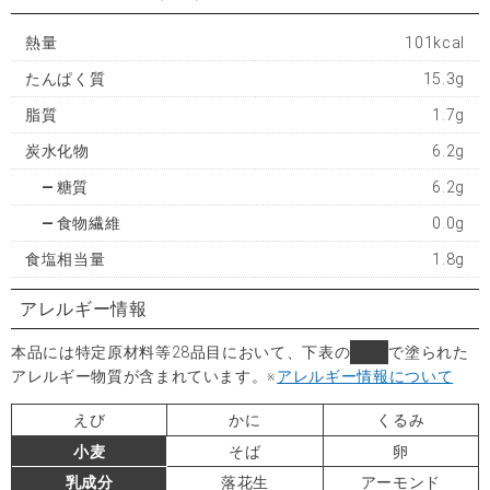
熱量
101kcal
たんぱく質
15.3g
脂質
1.7g
炭水化物
6.2g
糖質
6.2g
食物繊維
0.0g
食塩相当量
1.8g
アレルギー情報
本品には特定原材料等28品目において、下表の
■
で塗られた
アレルギー物質が含まれています。
※
アレルギー情報について
えび
かに
くるみ
小麦
そば
卵
乳成分
落花生
アーモンド