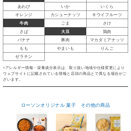
あわび
いか
いくら
オレンジ
カシューナッツ
キウイフルーツ
牛肉
ごま
さけ
さば
大豆
鶏肉
バナナ
豚肉
マカダミアナッツ
もも
やまいも
りんご
ゼラチン
※アレルギー情報・栄養成分表示は、取り扱い地域や仕様変更により
ウェブサイトに記載されている情報と店頭の商品とで異なる場合がご
ざいます。
ローソンオリジナル 菓子 その他の商品