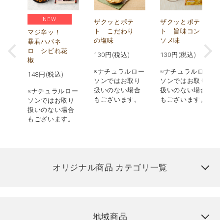
NEW
う
ザクッとポテ
ザクッとポテ
ナ
ト こだわり
ト 旨味コン
マジ辛ッ！
の塩味
ソメ味
暴君ハバネ
ロ シビれ花
130
円(税込)
130
円(税込)
椒
ロー
※ナチュラルロー
※ナチュラルロー
148
円(税込)
取り
ソンではお取り
ソンではお取り
場合
扱いのない場合
扱いのない場合
※ナチュラルロー
す。
もございます。
もございます。
ソンではお取り
扱いのない場合
もございます。
オリジナル商品 カテゴリ一覧
地域商品