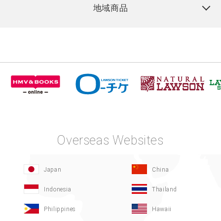
地域商品
Overseas Websites
Japan
China
Indonesia
Thailand
Philippines
Hawaii