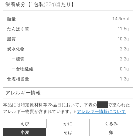
栄養成分
【1包装(33g)当たり】
熱量
147kcal
たんぱく質
11.5g
脂質
10.2g
炭水化物
2.3g
糖質
2.2g
食物繊維
0.1g
食塩相当量
1.3g
アレルギー情報
本品には特定原材料等28品目において、下表の
■
で塗られた
アレルギー物質が含まれています。
※
アレルギー情報について
えび
かに
くるみ
小麦
そば
卵