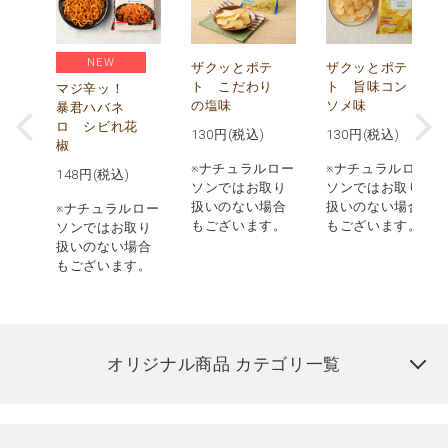
NEW
う
ザクッとポテ
ザクッとポテ
ナ
ト こだわり
ト 旨味コン
マジ辛ッ！
の塩味
ソメ味
暴君ハバネ
ロ シビれ花
130
円(税込)
130
円(税込)
椒
ロー
※ナチュラルロー
※ナチュラルロー
148
円(税込)
取り
ソンではお取り
ソンではお取り
場合
扱いのない場合
扱いのない場合
※ナチュラルロー
す。
もございます。
もございます。
ソンではお取り
扱いのない場合
もございます。
オリジナル商品 カテゴリ一覧