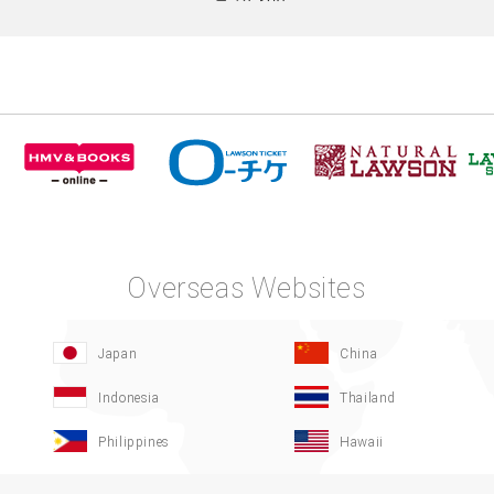
Overseas Websites
Japan
China
Indonesia
Thailand
Philippines
Hawaii