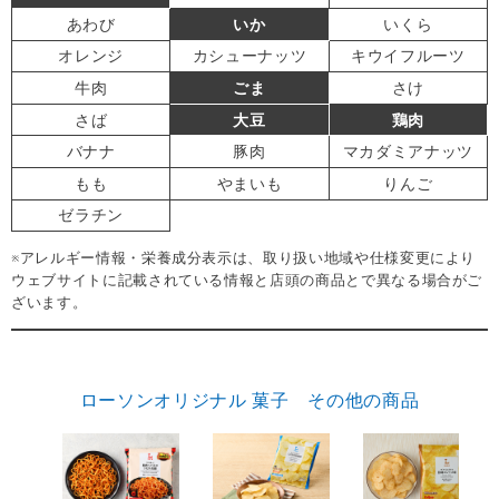
あわび
いか
いくら
オレンジ
カシューナッツ
キウイフルーツ
牛肉
ごま
さけ
さば
大豆
鶏肉
バナナ
豚肉
マカダミアナッツ
もも
やまいも
りんご
ゼラチン
※アレルギー情報・栄養成分表示は、取り扱い地域や仕様変更により
ウェブサイトに記載されている情報と店頭の商品とで異なる場合がご
ざいます。
ローソンオリジナル 菓子 その他の商品