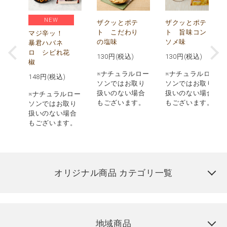
NEW
う
ザクッとポテ
ザクッとポテ
ナ
ト こだわり
ト 旨味コン
マジ辛ッ！
の塩味
ソメ味
暴君ハバネ
ロ シビれ花
130
円(税込)
130
円(税込)
椒
ロー
※ナチュラルロー
※ナチュラルロー
148
円(税込)
取り
ソンではお取り
ソンではお取り
場合
扱いのない場合
扱いのない場合
※ナチュラルロー
す。
もございます。
もございます。
ソンではお取り
扱いのない場合
もございます。
オリジナル商品 カテゴリ一覧
地域商品