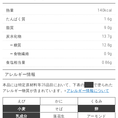
熱量
140kcal
たんぱく質
1.6g
脂質
9.0g
炭水化物
13.7g
糖質
12.8g
食物繊維
0.9g
食塩相当量
0.86g
アレルギー情報
本品には特定原材料等28品目において、下表の
■
で塗られた
アレルギー物質が含まれています。
※
アレルギー情報について
えび
かに
くるみ
小麦
そば
卵
乳成分
落花生
アーモンド