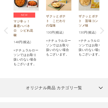
NEW
う
ザクッとポテ
ザクッとポテ
ナ
ト こだわり
ト 旨味コン
マジ辛ッ！
の塩味
ソメ味
暴君ハバネ
ロ シビれ花
130
円(税込)
130
円(税込)
椒
ロー
※ナチュラルロー
※ナチュラルロー
148
円(税込)
取り
ソンではお取り
ソンではお取り
場合
扱いのない場合
扱いのない場合
※ナチュラルロー
す。
もございます。
もございます。
ソンではお取り
扱いのない場合
もございます。
オリジナル商品 カテゴリ一覧