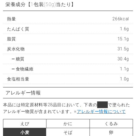
栄養成分
【1包装(50g)当たり】
熱量
266kcal
たんぱく質
1.6g
脂質
15.1g
炭水化物
31.5g
糖質
30.4g
食物繊維
1.1g
食塩相当量
1.0g
アレルギー情報
本品には特定原材料等28品目において、下表の
■
で塗られた
アレルギー物質が含まれています。
※
アレルギー情報について
えび
かに
くるみ
小麦
そば
卵