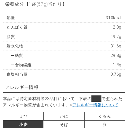
栄養成分
【1袋(57g)当たり】
熱量
310kcal
たんぱく質
2.3g
脂質
19.7g
炭水化物
31.6g
糖質
29.8g
食物繊維
1.8g
食塩相当量
0.76g
アレルギー情報
本品には特定原材料等28品目において、下表の
■
で塗られた
アレルギー物質が含まれています。
※
アレルギー情報について
えび
かに
くるみ
小麦
そば
卵