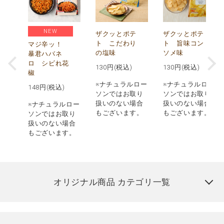
NEW
う
ザクッとポテ
ザクッとポテ
ナ
ト こだわり
ト 旨味コン
マジ辛ッ！
の塩味
ソメ味
暴君ハバネ
ロ シビれ花
130
円(税込)
130
円(税込)
椒
ロー
※ナチュラルロー
※ナチュラルロー
148
円(税込)
取り
ソンではお取り
ソンではお取り
場合
扱いのない場合
扱いのない場合
※ナチュラルロー
す。
もございます。
もございます。
ソンではお取り
扱いのない場合
もございます。
オリジナル商品 カテゴリ一覧