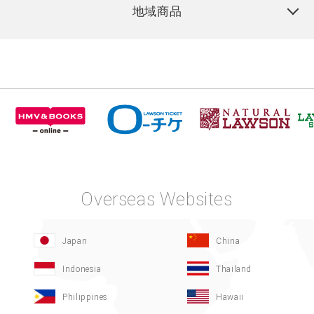
地域商品
Overseas Websites
Japan
China
Indonesia
Thailand
Philippines
Hawaii