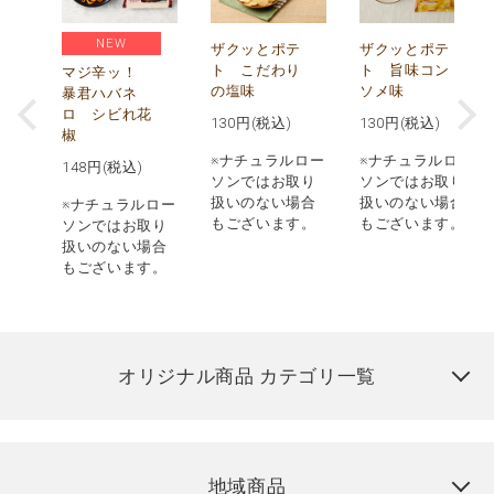
NEW
う
ザクッとポテ
ザクッとポテ
ナ
ト こだわり
ト 旨味コン
マジ辛ッ！
の塩味
ソメ味
暴君ハバネ
ロ シビれ花
130
円(税込)
130
円(税込)
椒
ロー
※ナチュラルロー
※ナチュラルロー
148
円(税込)
取り
ソンではお取り
ソンではお取り
場合
扱いのない場合
扱いのない場合
※ナチュラルロー
す。
もございます。
もございます。
ソンではお取り
扱いのない場合
もございます。
オリジナル商品 カテゴリ一覧
地域商品