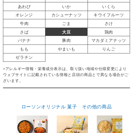
あわび
いか
いくら
オレンジ
カシューナッツ
キウイフルーツ
牛肉
ごま
さけ
さば
大豆
鶏肉
バナナ
豚肉
マカダミアナッツ
もも
やまいも
りんご
ゼラチン
※アレルギー情報・栄養成分表示は、取り扱い地域や仕様変更により
ウェブサイトに記載されている情報と店頭の商品とで異なる場合がご
ざいます。
ローソンオリジナル 菓子 その他の商品