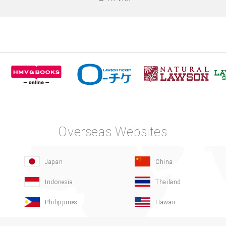
Overseas Websites
Japan
China
Indonesia
Thailand
Philippines
Hawaii