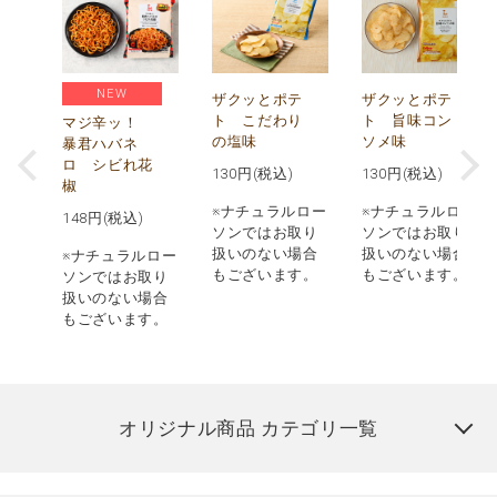
NEW
う
ザクッとポテ
ザクッとポテ
ナ
ト こだわり
ト 旨味コン
マジ辛ッ！
の塩味
ソメ味
暴君ハバネ
ロ シビれ花
130
円(税込)
130
円(税込)
椒
ロー
※ナチュラルロー
※ナチュラルロー
148
円(税込)
取り
ソンではお取り
ソンではお取り
場合
扱いのない場合
扱いのない場合
※ナチュラルロー
す。
もございます。
もございます。
ソンではお取り
扱いのない場合
もございます。
オリジナル商品 カテゴリ一覧