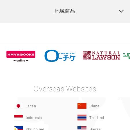
地域商品
Overseas Websites
Japan
China
Indonesia
Thailand
Philippines
Hawaii