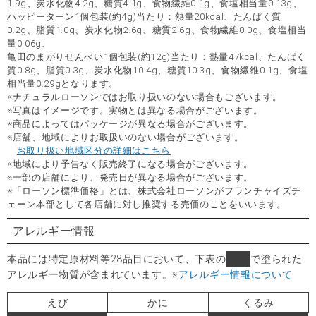
1.9g、炭水化物4.2g、糖質4.1g、食物繊維0.1g、食塩相当量0.13g、
ハッピーターン1個包装(約4g)当たり：熱量20kcal、たんぱく質
0.2g、脂質1.0g、炭水化物2.6g、糖質2.6g、食物繊維0.0g、食塩相当
量0.06g、
亀田のまがりせんべい1個包装(約12g)当たり：熱量47kcal、たんぱく
質0.8g、脂質0.3g、炭水化物10.4g、糖質10.3g、食物繊維0.1g、食塩
相当量0.29gとなります。
※ナチュラルローソンではお取り扱いのない場合もございます。
※写真はイメージです。実物とは異なる場合がございます。
※商品によってはパッケージが異なる場合がございます。
※店舗、地域によりお取扱いのない場合がございます。
お取り扱い地域区分の詳細はこちら
※地域により予告なく販売終了になる場合がございます。
※一部の店舗により、発売日が異なる場合がございます。
※「ローソン標準価格」とは、株式会社ローソンがフランチャイズチ
ェーン本部として各店舗に対し推奨する売価のことをいいます。
アレルギー情報
本品には特定原材料等28品目において、下表の
■
で塗られた
アレルギー物質が含まれています。
※
アレルギー情報について
えび
かに
くるみ