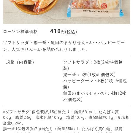
410
ローソン標準価格
円(税込)
ソフトサラダ・揚一番・亀田のまがりせんべい・ハッピーター
ン。人気おせんべいを詰め合わせしました。
規格（内容量）
ソフトサラダ：8枚(2枚×4個包
装)
揚一番：6枚(1枚×6個包装)
ハッピーターン：5枚(1枚×5個包
装)
亀田のまがりせんべい：4枚(2枚
×2個包装)
※ソフトサラダ1個包装(約15g)当たり：熱量68kcal、たんぱく質
0.6g、脂質2.5g、炭水化物10.8g、糖質10.7g、食物繊維0.1g、食塩相
当量0.24g、
揚一番1個包装(約7g)当たり：熱量35kcal、たんぱく質0.4g、脂質