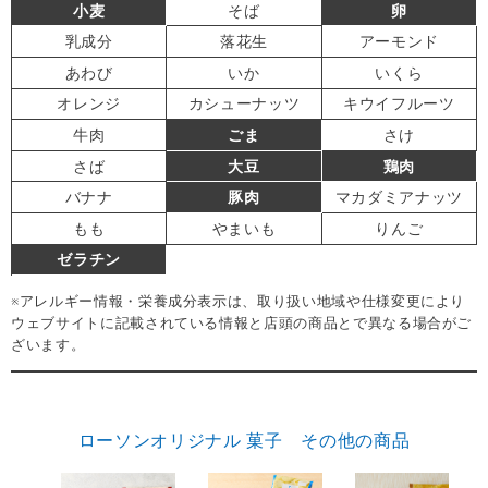
小麦
そば
卵
乳成分
落花生
アーモンド
あわび
いか
いくら
オレンジ
カシューナッツ
キウイフルーツ
牛肉
ごま
さけ
さば
大豆
鶏肉
バナナ
豚肉
マカダミアナッツ
もも
やまいも
りんご
ゼラチン
※アレルギー情報・栄養成分表示は、取り扱い地域や仕様変更により
ウェブサイトに記載されている情報と店頭の商品とで異なる場合がご
ざいます。
ローソンオリジナル 菓子 その他の商品