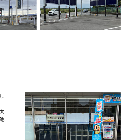
し
太
池