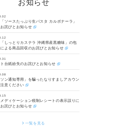
お知らせ
8.02
「ソースたっぷり生パスタ カルボナーラ」
のお詫びとお知らせ
6.12
「しっとりカステラ 沖縄県産黒糖味」の包
良による商品回収のお詫びとお知らせ
0.31
ット台紙紛失のお詫びとお知らせ
0.08
ーソン通知専用」を騙ったなりすましアカウン
ご注意ください
3.15
フメディケーション税制レシートの表示誤りに
るお詫びとお知らせ
一覧を見る