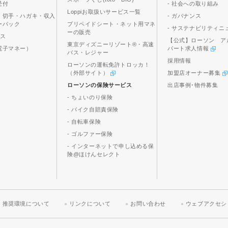
受付
- 社会への取り組み
Loppiお取扱いサービス一覧
、切手・ハガキ・収入
- ガバナンス
ーパック
プリペイドシート・ネット用マネ
- サステナビリティニ
ーの販売
ビス
【公式】ローソン ア
東京ディズニーリゾート®・高速
電子マネー）
パート求人情報
バス・レジャー
採用情報
ローソンの運転免許トロッカ！
（外部サイト）
加盟店オーナー募集
ローソンの保険サービス
出店事例･物件募集
- ちょいのり保険
- バイク自賠責保険
- 自転車保険
- ゴルファー保険
- インターネットで申し込める保
険@ほけんセレクト
推奨環境について
リンクについて
お問い合わせ
ウェブアクセシ