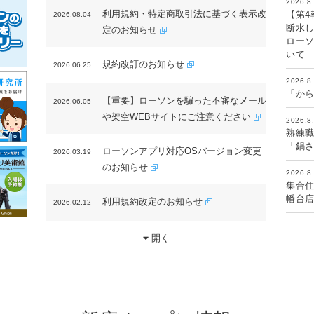
2026.8
利用規約・特定商取引法に基づく表示改
【第4
2026.08.04
断水
定のお知らせ
ロー
いて
規約改訂のお知らせ
2026.06.25
2026.8
「から
【重要】ローソンを騙った不審なメール
2026.06.05
や架空WEBサイトにご注意ください
2026.8
熟練
「鍋
ローソンアプリ対応OSバージョン変更
2026.03.19
のお知らせ
2026.8
集合
幡台
利用規約改定のお知らせ
2026.02.12
開く