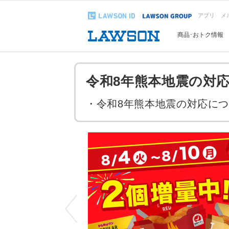
アプリ
メ
商品･おトク情報
令和8年熊本地震の対
・
令和8年熊本地震の対応に