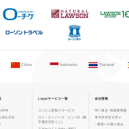
China
Indonesia
Thailand
覧
Loppiサービス一覧
会社情報
ATM
コンビニ受取りサービス
IR / 株主･投資家情報
お支払方法
ロト・ナンバーズ・ビンゴ5（数
サステナビリティ
字選択式宝くじ）
ジ
- 環境への取り組み
スポーツくじ(toto・BIG)