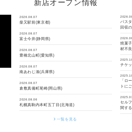
新店オープン情報
2026.0
2026.08.07
パスタ
柴又駅前(東京都)
回収
2026.08.07
富士今井(静岡県)
2026.0
焼菓子
材不
2026.08.07
豊橋北山町(愛知県)
2025.1
チケ
2026.08.07
南あわじ湊(兵庫県)
2025.1
「ロ
2026.08.07
トに
倉敷真備町尾崎(岡山県)
2025.0
2026.08.06
セル
札幌真駒内本町五丁目(北海道)
関す
一覧を見る