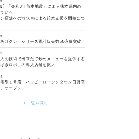
.6
報】「令和8年熊本地震」による熊本県内の
している
ソン店舗への散水車による給水支援を開始につ
.6
あげクン」シリーズ累計販売数50億食突破
.5
職人の技術で出来たて炒めメニューを提供する
さばきロボ」の導入店舗を拡大
.4
住宅型１号店「ハッピーローソンタウン日野高
店」オープン
一覧を見る