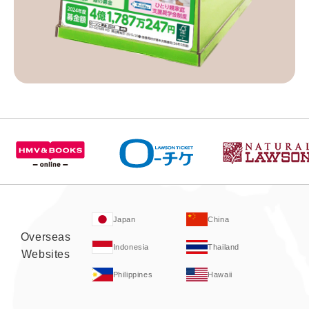
Japan
China
Overseas
Indonesia
Thailand
Websites
Philippines
Hawaii