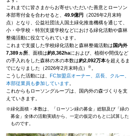
これまでに皆さまからお寄せいただいた善意とローソン
本部寄付金を合わせると、
49.9億円
（2026年2月末時
点）となり、公益社団法人国土緑化推進機構を通じて、
小・中学校・特別支援学校などにおける緑化活動や森林
整備活動に役立てられています。
これまで支援した学校緑化活動と森林整備活動は
国内外
7,389ヵ所
、面積は
約8,362ha
におよび、植樹や間伐など
の手入れをした森林の木の本数は
約2,092万本
を超えるま
※
でになりました（2026年2月末時点）
。
こうした活動には、
FC加盟店オーナー、店長、クルー、
本部従業員も参加しています
。
これからもローソングループは、国内外の森づくりを支
えていきます。
緑化面積・本数は、「ローソン緑の募金」総額及び「緑の
募金」全体の活動実績から、一定の仮定のもとに試算した
ものです。