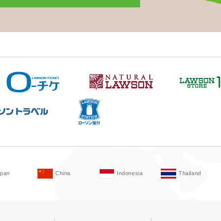
apan
China
Indonesia
Thailand