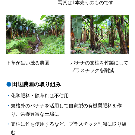
写真は1本売りのものです
下草が生い茂る農園
バナナの支柱を竹製にして
プラスチックを削減
田辺農園の取り組み
化学肥料・除草剤は不使用
規格外のバナナを活用して自家製の有機質肥料を作
り、栄養豊富な土壌に
支柱に竹を使用するなど、プラスチック削減に取り組
む