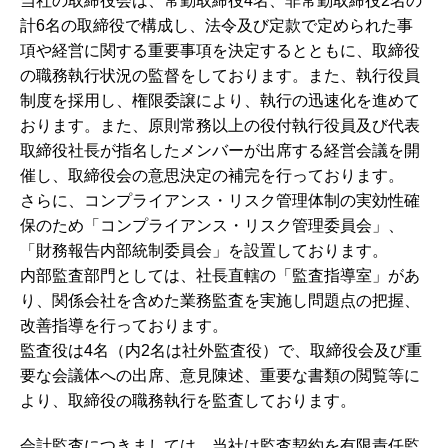
当社の取締役会は、常勤取締役4名、非常勤取締役2名の
計6名の取締役で構成し、法令及び定款で定められた事
項や経営に関する重要事項を決定するとともに、取締役
の職務執行状況の監督をしております。また、執行役員
制度を採用し、権限委譲により、執行の迅速化を進めて
おります。また、原則常務以上の役付執行役員及び代表
取締役社長が指名したメンバーが出席する経営会議を開
催し、取締役会の意思決定の補完を行っております。
さらに、コンプライアンス・リスク管理体制の実効性確
保のため「コンプライアンス・リスク管理委員会」、
「財務報告内部統制委員会」を設置しております。
内部監査部門としては、社長直轄の「監査指導室」があ
り、関係会社を含めた業務監査を実施し問題点の把握、
改善指導を行っております。
監査役は4名（内2名は社外監査役）で、取締役会及び重
要な会議体への出席、意見陳述、重要な書類の閲覧等に
より、取締役の職務執行を監査しております。
会計監査につきましては、当社は監査契約を有限責任監