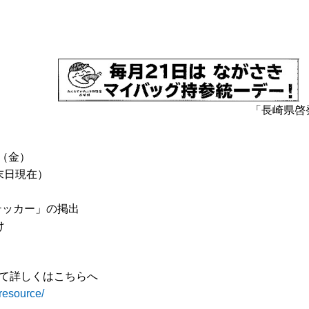
「長崎県啓
日（金）
末日現在）
テッカー」の掲出
け
て詳しくはこちらへ
resource/