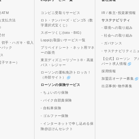
ATM
コンビニ受取りサービス
IR / 株主･投資家情報
お支払方法
ロト・ナンバーズ・ビンゴ5（数
サステナビリティ
字選択式宝くじ）
ジ
- 環境への取り組み
スポーツくじ(toto・BIG)
受付
- 社会への取り組み
Loppiお取扱いサービス一覧
、切手・ハガキ・収入
- ガバナンス
ーパック
プリペイドシート・ネット用マネ
- サステナビリティニ
ーの販売
ビス
【公式】ローソン ア
東京ディズニーリゾート®・高速
電子マネー）
パート求人情報
バス・レジャー
採用情報
ローソンの運転免許トロッカ！
（外部サイト）
加盟店オーナー募集
ローソンの保険サービス
出店事例･物件募集
- ちょいのり保険
- バイク自賠責保険
- 自転車保険
- ゴルファー保険
- インターネットで申し込める保
険@ほけんセレクト