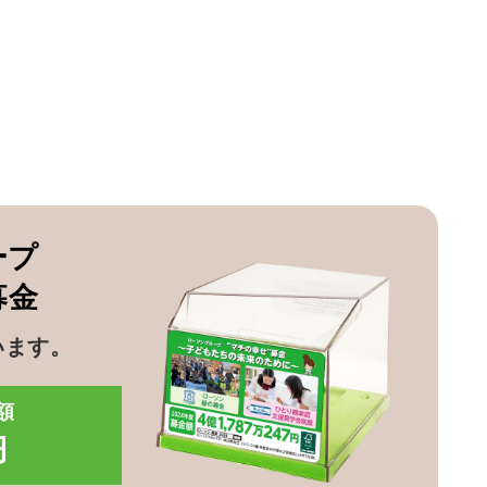
ープ
募金
います。
額
円