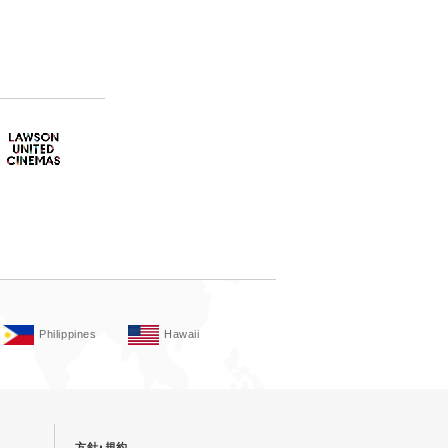
MACHI café
子どもたちの未来のために
お客さまと取り組む社会・環境活
動
サステナビリティへの取り組み報
告
全コンテンツ一覧
関連リンク
ローソンでSDGsを学ぼう動画
Q&A
Philippines
Hawaii
方針･規約