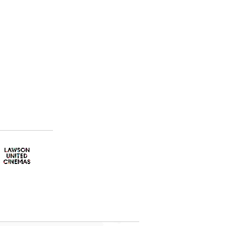
社会への取り組み
ガバナンス
ESGデータ集
災害への備えとマチの復興支援
環境配慮モデル店舗
MACHI café
子どもたちの未来のために
お客さまと取り組む社会・環境活
動
サステナビリティへの取り組み報
告
全コンテンツ一覧
関連リンク
ローソンでSDGsを学ぼう動画
Q&A