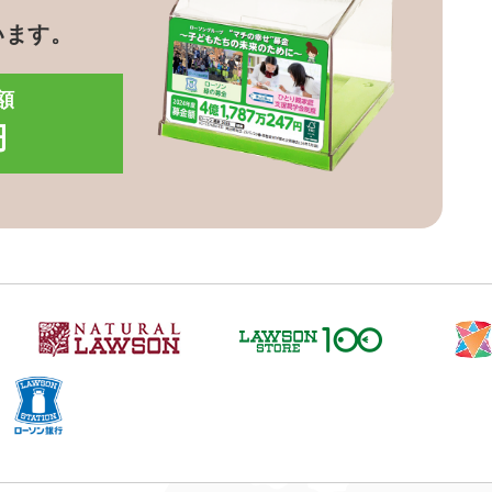
います。
額
円