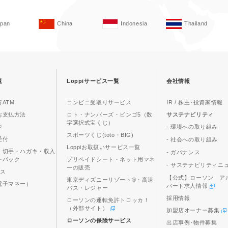
apan
China
Indonesia
Thailand
覧
Loppiサービス一覧
会社情報
ATM
コンビニ受取りサービス
IR / 株主･投資家情報
お支払方法
ロト・ナンバーズ・ビンゴ5（数
サステナビリティ
字選択式宝くじ）
ジ
- 環境への取り組み
スポーツくじ(toto・BIG)
受付
- 社会への取り組み
Loppiお取扱いサービス一覧
、切手・ハガキ・収入
- ガバナンス
ーパック
プリペイドシート・ネット用マネ
- サステナビリティニ
ーの販売
ビス
【公式】ローソン ア
東京ディズニーリゾート®・高速
電子マネー）
パート求人情報
バス・レジャー
採用情報
ローソンの運転免許トロッカ！
（外部サイト）
加盟店オーナー募集
ローソンの保険サービス
出店事例･物件募集