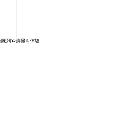
の陳列や清掃を体験
サステナビリティニュース
トップメッセージ
2050年 食品ロス・CO
・プラスチ
2
ックを減らすローソンの取り組み
ローソンのサステナビリティ
SDGs推進に向けた取り組み
環境への取り組み