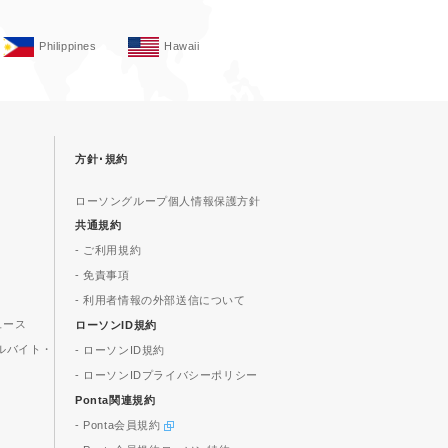
Philippines
Hawaii
方針･規約
ローソングループ個人情報保護方針
共通規約
- ご利用規約
- 免責事項
- 利用者情報の外部送信について
ュース
ローソンID規約
ルバイト・
- ローソンID規約
- ローソンIDプライバシーポリシー
Ponta関連規約
- Ponta会員規約