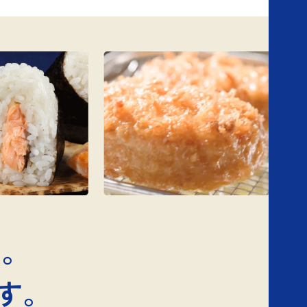
に。
す。